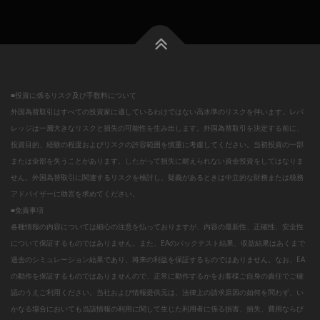
■投資に係るリスク及び手数料について
外国為替取引はすべての投資家に適しているわけではない高水準のリスクを伴います。レバ
レッジは一層大きなリスクと損失の可能性を生み出します。外国為替取引を決定する前に、
投資目的、経験の程度およびリスクの許容範囲を慎重に考慮してください。当初投資の一部
または全部を失うことがあります。したがって損失に耐えられない資金投資をしてはなりま
せん。外国為替取引に関連するリスクを検討し、疑義があるときは中立的な財務または税務
アドバイザーに助言を求めてください。
■免責事項
各種情報の内容については細心の注意を払っておりますが、内容の最新性、正確性、安全性
について保証するものではありません。また、EAのバックテスト結果、収益結果はあくまで
過去のシミュレーション結果であり、将来の利益を保証するものではありません。なお、EA
の動作を保証するものではありませんので、正常に動作するかをお客様ご自身の責任でご確
認のうえご利用ください。当社および情報提供元は、法律上の請求原因の如何を問わず、い
かなる場合においても当該情報の利用に関して生じた利用者に係る損害、損失、費用ならび