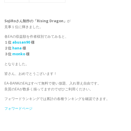
SoJiRoさん制作の「Rising Dragon」
が
見事１位に輝きました。
各EAの収益額を作者様別でみてみると、
１位
abusan90
様
２位
hana
様
３位
monko
様
となりました。
皆さん、おめでとうございます！
EA-BANKのEAはすべて無料で使い放題、入れ替え自由です。
良質のEAが数多く揃ってますのでぜひご利用ください。
フォワードランキングでは累計の各種ランキングを確認できます。
フォワードページ