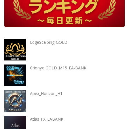
EdgeScalping-GOLD
Crionyx_GOLD_M15_EA-BANK
Apex_Horizon_H1
Atlas_FX_EABANK