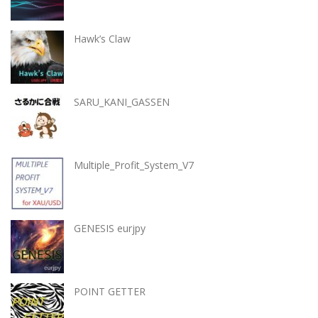
Hawk’s Claw
SARU_KANI_GASSEN
Multiple_Profit_System_V7
GENESIS eurjpy
POINT GETTER