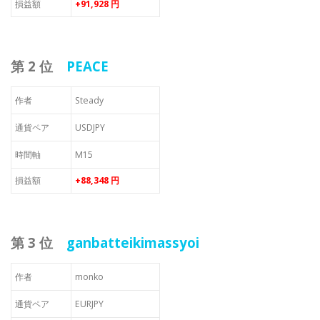
損益額
+91,928 円
第 2 位
PEACE
作者
Steady
通貨ペア
USDJPY
時間軸
M15
損益額
+88,348 円
第 3 位
ganbatteikimassyoi
作者
monko
通貨ペア
EURJPY