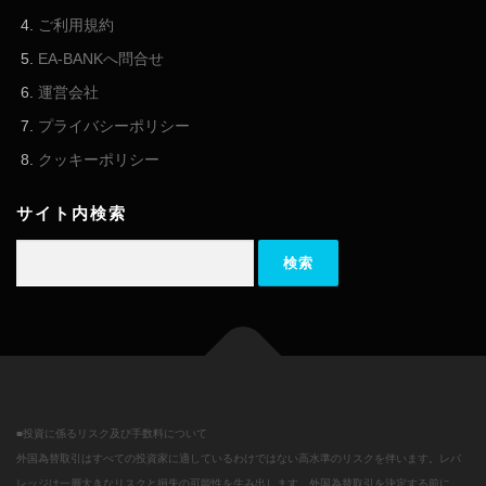
ご利用規約
EA-BANKへ問合せ
運営会社
プライバシーポリシー
クッキーポリシー
サイト内検索
検索:
■投資に係るリスク及び手数料について
外国為替取引はすべての投資家に適しているわけではない高水準のリスクを伴います。レバ
レッジは一層大きなリスクと損失の可能性を生み出します。外国為替取引を決定する前に、