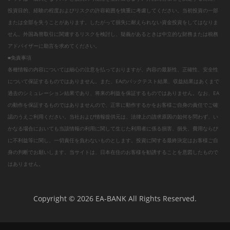
投資目的、経験の程度およびリスクの許容範囲を慎重に考慮してください。当初投資の一部
または全部を失うことがあります。したがって損失に耐えられない資金投資をしてはなりま
せん。外国為替取引に関連するリスクを検討し、疑義があるときは中立的な財務または税務
アドバイザーに助言を求めてください。
■免責事項
各種情報の内容については細心の注意を払っておりますが、内容の最新性、正確性、安全性
について保証するものではありません。また、EAのバックテスト結果、収益結果はあくまで
過去のシミュレーション結果であり、将来の利益を保証するものではありません。なお、EA
の動作を保証するものではありませんので、正常に動作するかをお客様ご自身の責任でご確
認のうえご利用ください。当社および情報提供元は、法律上の請求原因の如何を問わず、い
かなる場合においても当該情報の利用に関して生じた利用者に係る損害、損失、費用ならび
に不利益等に関し、一切責任を負わないものとします。投資に関する最終決定はお客様ご自
身の判断でお願いします。当サイトは、日本在住のお客様を勧誘することを意図したもので
はありません。
Copyright © 2026 EA-BANK All Rights Reserved.