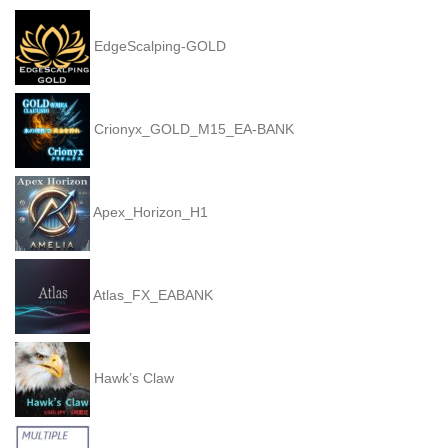
EdgeScalping-GOLD
Crionyx_GOLD_M15_EA-BANK
Apex_Horizon_H1
Atlas_FX_EABANK
Hawk’s Claw