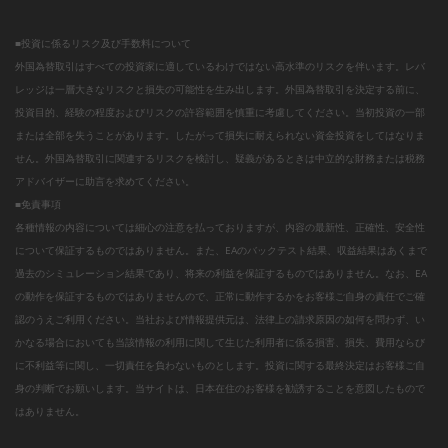
■投資に係るリスク及び手数料について
外国為替取引はすべての投資家に適しているわけではない高水準のリスクを伴います。レバ
レッジは一層大きなリスクと損失の可能性を生み出します。外国為替取引を決定する前に、
投資目的、経験の程度およびリスクの許容範囲を慎重に考慮してください。当初投資の一部
または全部を失うことがあります。したがって損失に耐えられない資金投資をしてはなりま
せん。外国為替取引に関連するリスクを検討し、疑義があるときは中立的な財務または税務
アドバイザーに助言を求めてください。
■免責事項
各種情報の内容については細心の注意を払っておりますが、内容の最新性、正確性、安全性
について保証するものではありません。また、EAのバックテスト結果、収益結果はあくまで
過去のシミュレーション結果であり、将来の利益を保証するものではありません。なお、EA
の動作を保証するものではありませんので、正常に動作するかをお客様ご自身の責任でご確
認のうえご利用ください。当社および情報提供元は、法律上の請求原因の如何を問わず、い
かなる場合においても当該情報の利用に関して生じた利用者に係る損害、損失、費用ならび
に不利益等に関し、一切責任を負わないものとします。投資に関する最終決定はお客様ご自
身の判断でお願いします。当サイトは、日本在住のお客様を勧誘することを意図したもので
はありません。