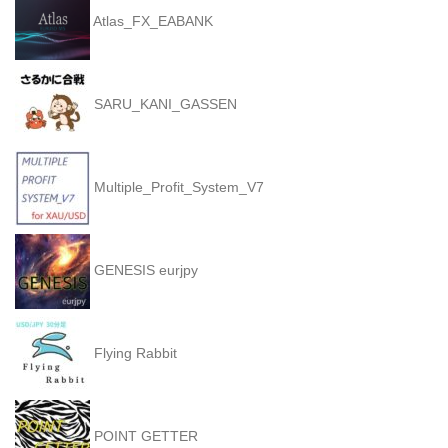
Atlas_FX_EABANK
SARU_KANI_GASSEN
Multiple_Profit_System_V7
GENESIS eurjpy
Flying Rabbit
POINT GETTER