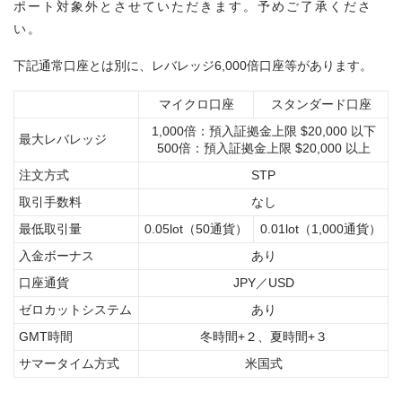
ポート対象外とさせていただきます。予めご了承くださ
い。
下記通常口座とは別に、レバレッジ6,000倍口座等があります。
マイクロ口座
スタンダード口座
1,000倍：預入証拠金上限 $20,000 以下
最大レバレッジ
500倍：預入証拠金上限 $20,000 以上
注文方式
STP
取引手数料
なし
最低取引量
0.05lot（50通貨）
0.01lot（1,000通貨）
入金ボーナス
あり
口座通貨
JPY／USD
ゼロカットシステム
あり
GMT時間
冬時間+２、夏時間+３
サマータイム方式
米国式