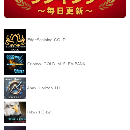
EdgeScalping-GOLD
Crionyx_GOLD_M15_EA-BANK
Apex_Horizon_H1
Hawk’s Claw