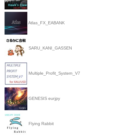
Atlas_FX_EABANK
SARU_KANI_GASSEN
Multiple_Profit_System_V7
GENESIS eurjpy
Flying Rabbit