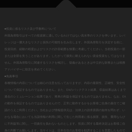
■投資に係るリスク及び手数料について
外国為替取引はすべての投資家に適しているわけではない高水準のリスクを伴います。レバ
レッジは一層大きなリスクと損失の可能性を生み出します。外国為替取引を決定する前に、
投資目的、経験の程度およびリスクの許容範囲を慎重に考慮してください。当初投資の一部
または全部を失うことがあります。したがって損失に耐えられない資金投資をしてはなりま
せん。外国為替取引に関連するリスクを検討し、疑義があるときは中立的な財務または税務
アドバイザーに助言を求めてください。
■免責事項
各種情報の内容については細心の注意を払っておりますが、内容の最新性、正確性、安全性
について保証するものではありません。また、EAのバックテスト結果、収益結果はあくまで
過去のシミュレーション結果であり、将来の利益を保証するものではありません。なお、EA
の動作を保証するものではありませんので、正常に動作するかをお客様ご自身の責任でご確
認のうえご利用ください。当社および情報提供元は、法律上の請求原因の如何を問わず、い
かなる場合においても当該情報の利用に関して生じた利用者に係る損害、損失、費用ならび
に不利益等に関し、一切責任を負わないものとします。投資に関する最終決定はお客様ご自
身の判断でお願いします。当サイトは、日本在住のお客様を勧誘することを意図したもので