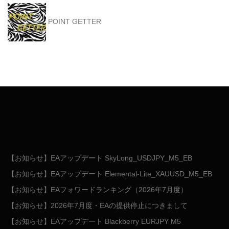
POINT GETTER
【お知らせ】EAアップデート SkyLong_USDJPY_M5_EB
【お知らせ】EAアップデート Elemental-Lite_XAUUSD_M5_EB
【お知らせ】EAフォワードランキング（2026年7月度）
【お知らせ】2026年7月度・EAの提供停止につきまして
【お知らせ】EAアップデート Blackberry EURJPY M5