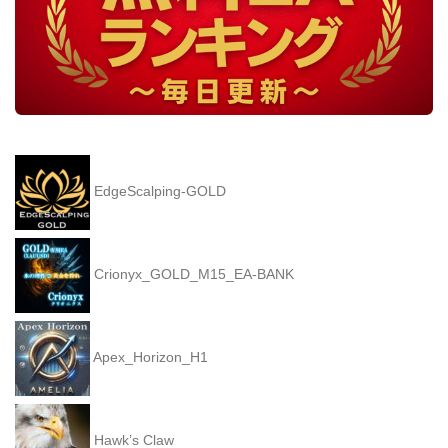
EdgeScalping-GOLD
Crionyx_GOLD_M15_EA-BANK
Apex_Horizon_H1
Hawk’s Claw