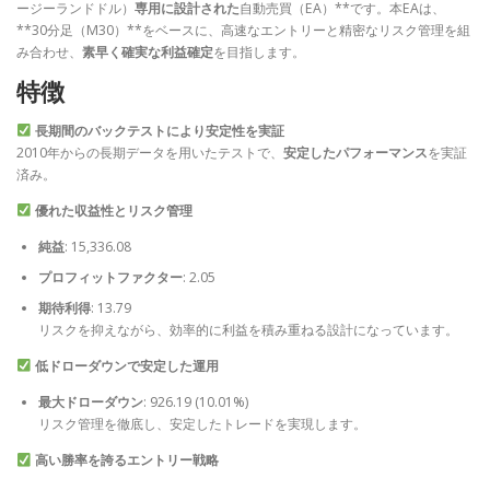
ージーランドドル）
専用に設計された
自動売買（EA）**です。本EAは、
**30分足（M30）**をベースに、高速なエントリーと精密なリスク管理を組
み合わせ、
素早く確実な利益確定
を目指します。
特徴
長期間のバックテストにより安定性を実証
2010年からの長期データを用いたテストで、
安定したパフォーマンス
を実証
済み。
優れた収益性とリスク管理
純益
: 15,336.08
プロフィットファクター
: 2.05
期待利得
: 13.79
リスクを抑えながら、効率的に利益を積み重ねる設計になっています。
低ドローダウンで安定した運用
最大ドローダウン
: 926.19 (10.01%)
リスク管理を徹底し、安定したトレードを実現します。
高い勝率を誇るエントリー戦略