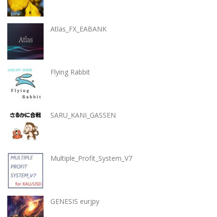
Atlas_FX_EABANK
Flying Rabbit
SARU_KANI_GASSEN
Multiple_Profit_System_V7
GENESIS eurjpy