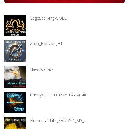
EdgeScalping-GOLD
Apex_Horizon_H1
Hawk’s Claw
Crionyx_GOLD_M15_EA-BANK
Elemental-Lite_XAUUSD_M5_...