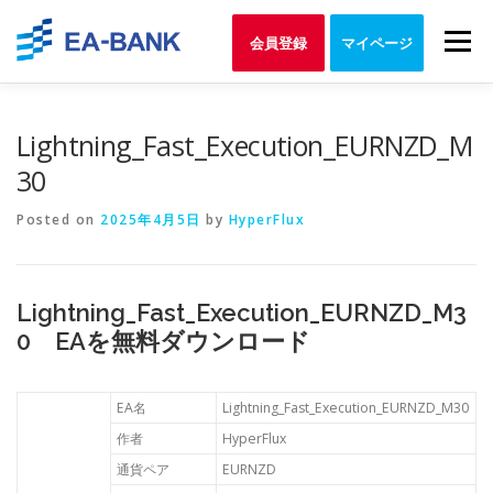
Skip
to
Menu
会員登録
マイページ
content
Lightning_Fast_Execution_EURNZD_M
30
Posted on
2025年4月5日
by
HyperFlux
Lightning_Fast_Execution_EURNZD_M3
0 EAを無料ダウンロード
EA名
Lightning_Fast_Execution_EURNZD_M30
作者
HyperFlux
通貨ペア
EURNZD