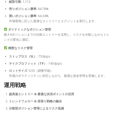
総取引数
: 1,112
売りポジション勝率
: 64.78%
買いポジション勝率
: 64.34%
市場環境に応じた最適なエントリーとエグジットを実行します。
ダイナミックなポジション管理
最大4ポジションまでの分散エントリーを活用し、リスクを分散しながらトレ
ンドの変化に適応。
精密なリスク管理
ストップロス（SL）
: 750pips
テイクプロフィット（TP）
: 1450pips
ロットサイズ
: 0.03（調整可能）
市場のボラティリティに対応しながら、最適な資金管理を実施します。
運用戦略
超高速エントリー & 最適な決済ポイントの活用
トレンドフォロー & 逆張り戦略の融合
分散型ポジション管理によるリスク低減