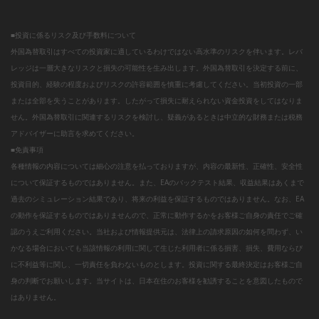
■投資に係るリスク及び手数料について
外国為替取引はすべての投資家に適しているわけではない高水準のリスクを伴います。レバ
レッジは一層大きなリスクと損失の可能性を生み出します。外国為替取引を決定する前に、
投資目的、経験の程度およびリスクの許容範囲を慎重に考慮してください。当初投資の一部
または全部を失うことがあります。したがって損失に耐えられない資金投資をしてはなりま
せん。外国為替取引に関連するリスクを検討し、疑義があるときは中立的な財務または税務
アドバイザーに助言を求めてください。
■免責事項
各種情報の内容については細心の注意を払っておりますが、内容の最新性、正確性、安全性
について保証するものではありません。また、EAのバックテスト結果、収益結果はあくまで
過去のシミュレーション結果であり、将来の利益を保証するものではありません。なお、EA
の動作を保証するものではありませんので、正常に動作するかをお客様ご自身の責任でご確
認のうえご利用ください。当社および情報提供元は、法律上の請求原因の如何を問わず、い
かなる場合においても当該情報の利用に関して生じた利用者に係る損害、損失、費用ならび
に不利益等に関し、一切責任を負わないものとします。投資に関する最終決定はお客様ご自
身の判断でお願いします。当サイトは、日本在住のお客様を勧誘することを意図したもので
はありません。