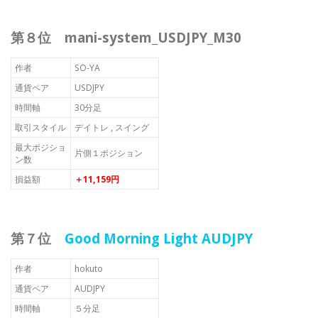
第８位 mani-system_USDJPY_M30
作者
SO-YA
通貨ペア
USDJPY
時間軸
30分足
取引スタイル
デイトレ , スイング
最大ポジショ
片側１ポジション
ン数
損益額
＋11,159円
第７位
Good Morning Light AUDJPY
作者
hokuto
通貨ペア
AUDJPY
時間軸
５分足