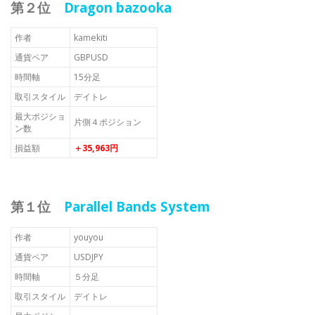
第２位
Dragon bazooka
作者
kamekiti
通貨ペア
GBPUSD
時間軸
15分足
取引スタイル
デイトレ
最大ポジショ
片側４ポジション
ン数
損益額
＋35,963円
第１位
Parallel Bands System
作者
youyou
通貨ペア
USDJPY
時間軸
５分足
取引スタイル
デイトレ