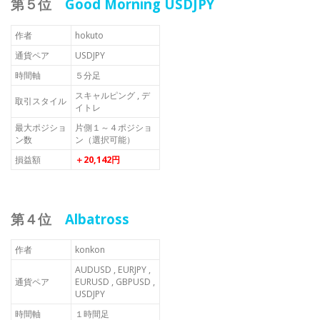
第５位
Good Morning USDJPY
作者
hokuto
通貨ペア
USDJPY
時間軸
５分足
スキャルピング , デ
取引スタイル
イトレ
最大ポジショ
片側１～４ポジショ
ン数
ン（選択可能）
損益額
＋20,142円
第４位
Albatross
作者
konkon
AUDUSD , EURJPY ,
通貨ペア
EURUSD , GBPUSD ,
USDJPY
時間軸
１時間足