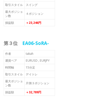
取引スタイル
スイング
最大ポジショ
４ポジション
ン数
損益額
＋23,246円
第３位
EA06-SoRA-
作者
takah
通貨ペア
EURUSD , EURJPY
時間軸
15分足
取引スタイル
デイトレ
最大ポジショ
片側３ポジション
ン数
損益額
＋32,789円