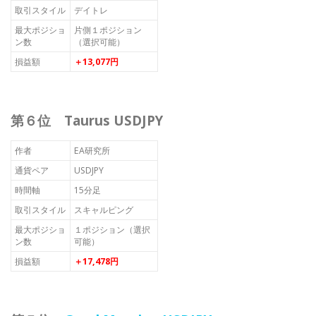
取引スタイル
デイトレ
最大ポジショ
片側１ポジション
ン数
（選択可能）
損益額
＋13,077円
第６位 Taurus USDJPY
作者
EA研究所
通貨ペア
USDJPY
時間軸
15分足
取引スタイル
スキャルピング
最大ポジショ
１ポジション（選択
ン数
可能）
損益額
＋17,478円