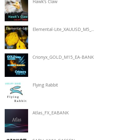
Hawk’s Claw
Elemental-Lite_XAUUSD_M5_...
Crionyx_GOLD_M15_EA-BANK
Flying Rabbit
Atlas_FX_EABANK