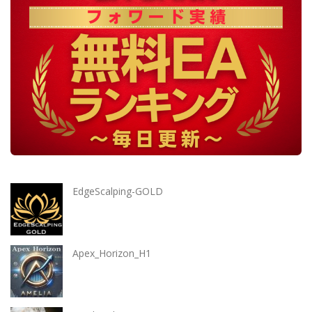
EdgeScalping-GOLD
Apex_Horizon_H1