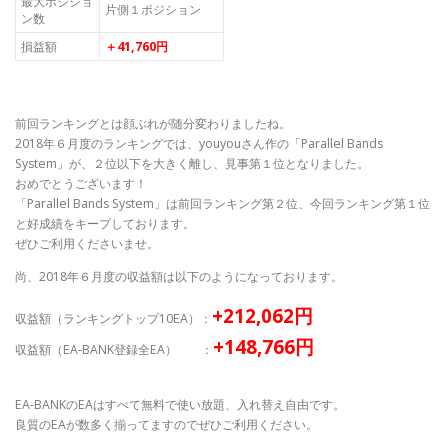
最大ポジショ
片側１ポジション
ン数
損益額
＋41,760円
前回ランキングとは顔ぶれが随分変わりましたね。
2018年６月度のランキングでは、youyouさん作の「Parallel Bands
System」が、２位以下を大きく離し、見事第１位となりました。
おめでとうございます！
「Parallel Bands System」は前回ランキング第２位、今回ランキング第１位
と好成績をキープしております。
ぜひご利用くださいませ。
尚、2018年６月度の収益額は以下のようになっております。
+212,062円
収益額（ランキングトップ10EA）：
+148,766円
収益額（EA-BANK登録全EA） ：
EA-BANKのEAはすべて無料で使い放題、入れ替え自由です。
良質のEAが数多く揃ってますのでぜひご利用ください。