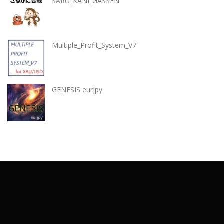
SARU_KANI_GASSEN
Multiple_Profit_System_V7
GENESIS eurjpy