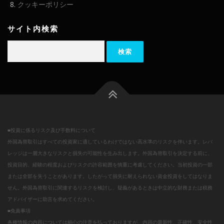
クッキーポリシー
サイト内検索
検
索:
■投資に係るリスク及び手数料について
外国為替取引はすべての投資家に適しているわけではない高水準のリスクを伴います。レバ
レッジは一層大きなリスクと損失の可能性を生み出します。外国為替取引を決定する前に、
投資目的、経験の程度およびリスクの許容範囲を慎重に考慮してください。当初投資の一部
または全部を失うことがあります。したがって損失に耐えられない資金投資をしてはなりま
せん。外国為替取引に関連するリスクを検討し、疑義があるときは中立的な財務または税務
アドバイザーに助言を求めてください。
■免責事項
各種情報の内容については細心の注意を払っておりますが、内容の最新性、正確性、安全性