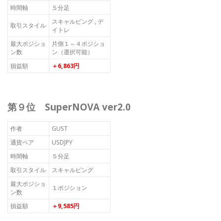
時間軸
５分足
スキャルピング , デ
取引スタイル
イトレ
最大ポジショ
片側１～４ポジショ
ン数
ン（選択可能）
損益額
＋6,863円
第９位 SuperNOVA ver2.0
作者
GUST
通貨ペア
USDJPY
時間軸
５分足
取引スタイル
スキャルピング
最大ポジショ
１ポジション
ン数
損益額
＋9,585円