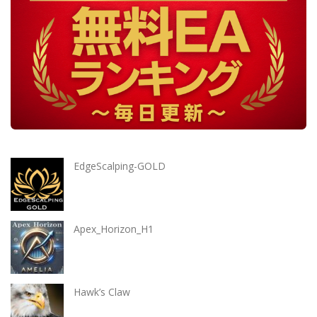
EdgeScalping-GOLD
Apex_Horizon_H1
Hawk’s Claw