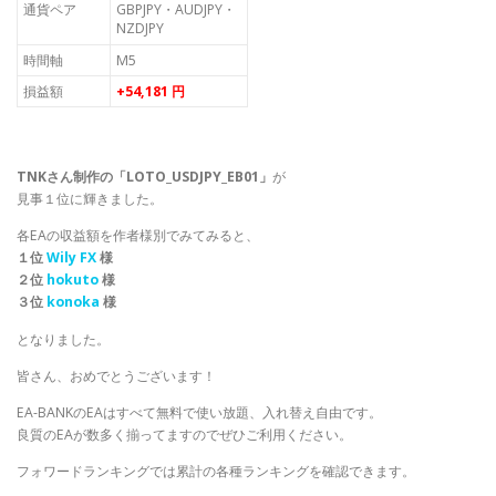
通貨ペア
GBPJPY・AUDJPY・
NZDJPY
時間軸
M5
損益額
+54,181 円
TNKさん制作の「LOTO_USDJPY_EB01」
が
見事１位に輝きました。
各EAの収益額を作者様別でみてみると、
１位
Wily FX
様
２位
hokuto
様
３位
konoka
様
となりました。
皆さん、おめでとうございます！
EA-BANKのEAはすべて無料で使い放題、入れ替え自由です。
良質のEAが数多く揃ってますのでぜひご利用ください。
フォワードランキングでは累計の各種ランキングを確認できます。