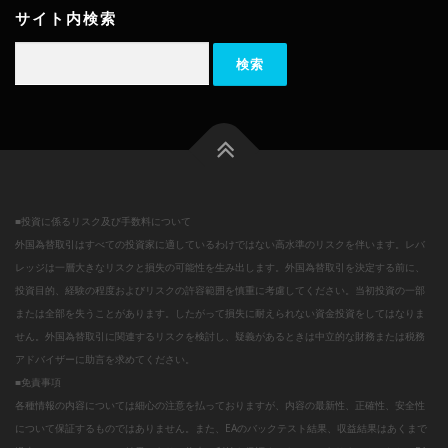
サイト内検索
検
索:
■投資に係るリスク及び手数料について
外国為替取引はすべての投資家に適しているわけではない高水準のリスクを伴います。レバ
レッジは一層大きなリスクと損失の可能性を生み出します。外国為替取引を決定する前に、
投資目的、経験の程度およびリスクの許容範囲を慎重に考慮してください。当初投資の一部
または全部を失うことがあります。したがって損失に耐えられない資金投資をしてはなりま
せん。外国為替取引に関連するリスクを検討し、疑義があるときは中立的な財務または税務
アドバイザーに助言を求めてください。
■免責事項
各種情報の内容については細心の注意を払っておりますが、内容の最新性、正確性、安全性
について保証するものではありません。また、EAのバックテスト結果、収益結果はあくまで