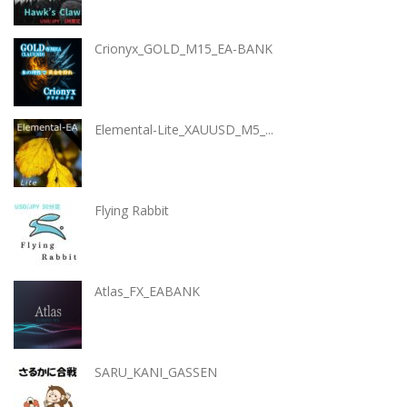
Crionyx_GOLD_M15_EA-BANK
Elemental-Lite_XAUUSD_M5_...
Flying Rabbit
Atlas_FX_EABANK
SARU_KANI_GASSEN