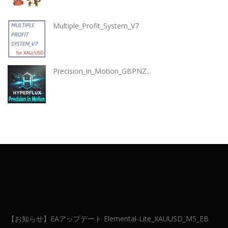
Multiple_Profit_System_V7
Precision_in_Motion_GBPNZ...
【お知らせ】EAアップデート Elemental-Lite_XAUUSD_M5_EB