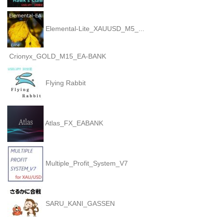
Elemental-Lite_XAUUSD_M5_...
Crionyx_GOLD_M15_EA-BANK
Flying Rabbit
Atlas_FX_EABANK
Multiple_Profit_System_V7
SARU_KANI_GASSEN