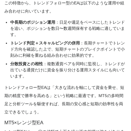
この特徴から、トレンドフォロー型のEAは以下のような運用や組
み合わせに向いています。
中長期のポジション運用
：日足や週足をベースにしたトレンド
を追い、ポジションを数日〜数週間保有する戦略に適していま
す。
トレンド判定＋スキャルピングの併用
：長期チャートでトレン
ド方向を確認した上で、短期チャートのブレイクポイントで小
刻みに利確を重ねる組み合わせに効果的です。
分散投資との相性
：複数通貨ペアを同時に監視し、トレンドが
出ている通貨だけに資金を振り分ける運用スタイルにも向いて
います。
トレンドフォロー型EAは「大きな流れを軸にして資金を乗せ、短
期の精度で勝率を高める」という戦略に最適です。MT5の多時間
足と分析ツールを駆使すれば、長期の安心感と短期の効率性を両
立できるでしょう。
MT5×レンジ型EA