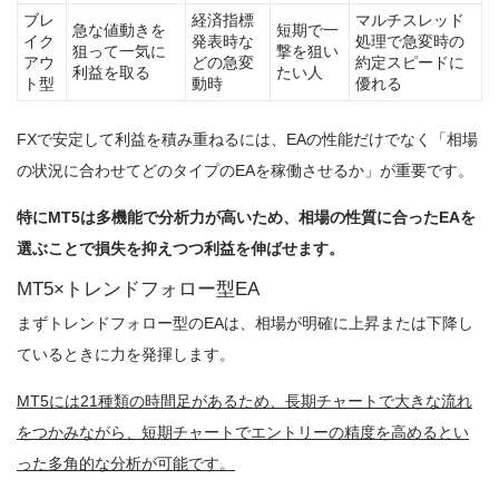
ブレ
経済指標
マルチスレッド
急な値動きを
短期で一
イク
発表時な
処理で急変時の
狙って一気に
撃を狙い
アウ
どの急変
約定スピードに
利益を取る
たい人
ト型
動時
優れる
FXで安定して利益を積み重ねるには、EAの性能だけでなく「相場
の状況に合わせてどのタイプのEAを稼働させるか」が重要です。
特にMT5は多機能で分析力が高いため、相場の性質に合ったEAを
選ぶことで損失を抑えつつ利益を伸ばせます。
MT5×トレンドフォロー型EA
まずトレンドフォロー型のEAは、相場が明確に上昇または下降し
ているときに力を発揮します。
MT5には21種類の時間足があるため、長期チャートで大きな流れ
をつかみながら、短期チャートでエントリーの精度を高めるとい
った多角的な分析が可能です。