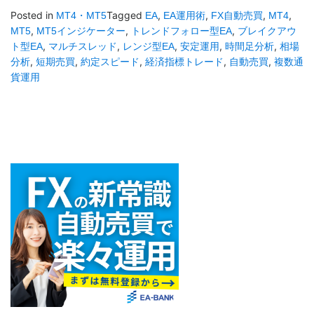
Posted in
Tagged
,
,
,
,
MT4・MT5
EA
EA運用術
FX自動売買
MT4
,
,
,
MT5
MT5インジケーター
トレンドフォロー型EA
ブレイクアウ
,
,
,
,
,
ト型EA
マルチスレッド
レンジ型EA
安定運用
時間足分析
相場
,
,
,
,
,
分析
短期売買
約定スピード
経済指標トレード
自動売買
複数通
貨運用