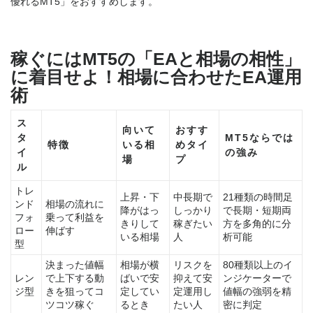
優れるMT5」をおすすめします。
稼ぐにはMT5の「EAと相場の相性」
に着目せよ！相場に合わせたEA運用
術
ス
向いて
おすす
タ
MT5ならでは
特徴
いる相
めタイ
イ
の強み
場
プ
ル
トレ
上昇・下
中長期で
21種類の時間足
ンド
相場の流れに
降がはっ
しっかり
で長期・短期両
フォ
乗って利益を
きりして
稼ぎたい
方を多角的に分
ロー
伸ばす
いる相場
人
析可能
型
決まった値幅
相場が横
リスクを
80種類以上のイ
レン
で上下する動
ばいで安
抑えて安
ンジケーターで
ジ型
きを狙ってコ
定してい
定運用し
値幅の強弱を精
ツコツ稼ぐ
るとき
たい人
密に判定