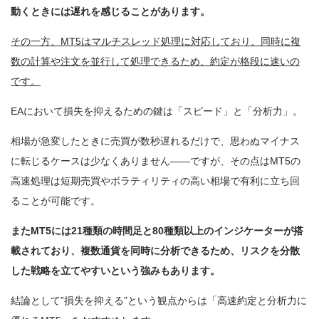
動くときには遅れを感じることがあります。
その一方、MT5はマルチスレッド処理に対応しており、同時に複
数の計算や注文を並行して処理できるため、約定が格段に速いの
です。
EAにおいて損失を抑えるための鍵は「スピード」と「分析力」。
相場が急変したときに売買が数秒遅れるだけで、思わぬマイナス
に転じるケースは少なくありません――ですが、その点はMT5の
高速処理は短期売買やボラティリティの高い相場で有利に立ち回
ることが可能です。
またMT5には21種類の時間足と80種類以上のインジケーターが搭
載されており、複数通貨を同時に分析できるため、リスクを分散
した戦略を立てやすいという強みもあります。
結論として”損失を抑える”という観点からは「高速約定と分析力に