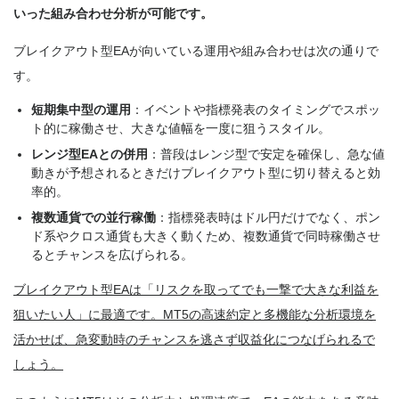
いった組み合わせ分析が可能です。
ブレイクアウト型EAが向いている運用や組み合わせは次の通りで
す。
短期集中型の運用
：イベントや指標発表のタイミングでスポッ
ト的に稼働させ、大きな値幅を一度に狙うスタイル。
レンジ型EAとの併用
：普段はレンジ型で安定を確保し、急な値
動きが予想されるときだけブレイクアウト型に切り替えると効
率的。
複数通貨での並行稼働
：指標発表時はドル円だけでなく、ポン
ド系やクロス通貨も大きく動くため、複数通貨で同時稼働させ
るとチャンスを広げられる。
ブレイクアウト型EAは「リスクを取ってでも一撃で大きな利益を
狙いたい人」に最適です。MT5の高速約定と多機能な分析環境を
活かせば、急変動時のチャンスを逃さず収益化につなげられるで
しょう。