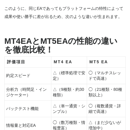
このように、同じEAであってもプラットフォームの特性によって
成果や使い勝手に差が出るため、次のような違いが生まれます。
MT4EAとMT5EAの性能の違い
を徹底比較！
評価項目
MT4 EA
MT5 EA
△（標準処理で安
◯（マルチスレッ
約定スピード
定）
ドで高速）
分析力（時間足・イン
△（9種類・約30
◯（21種類・80種
ジケーター）
種類）
類以上）
△（単一通貨・シ
◯（複数通貨・詳
バックテスト機能
ンプル）
細で高速）
◯（数万種類・情
△（まだ少ないが
情報量と対応EA
報豊富）
増加中）