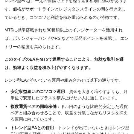
レンジ型EAは、一定の値幅で上下を繰り返す相場に強みがありま
す。価格がサポートラインとレジスタンスラインの間を行き来し
ているとき、コツコツと利益を積み重ねられるのが特徴です。
MT5に標準搭載された80種類以上のインジケーターを活用すれ
ば、ボリンジャーバンドやRSIなどで反発ポイントを確認し、エン
トリーの精度を高められます。
このタイプのEAをMT5で運用することにより、無駄な取引を避
け、効率よく収益を積み上げやすくなります。
レンジ型EAが向いている運用や組み合わせは以下の通りです。
安定収益狙いのコツコツ運用
：資金を大きく増やすよりも、月
単位で安定したプラスを積み上げたい人に適しています。
複数通貨ペアの同時稼働
：ドル円のような比較的安定した通貨
ペアと組み合わせることで、収益を分散しながらリスクを抑え
る運用に向いています。
トレンド型EAとの併用
：トレンドが出ていないときはレンジ型