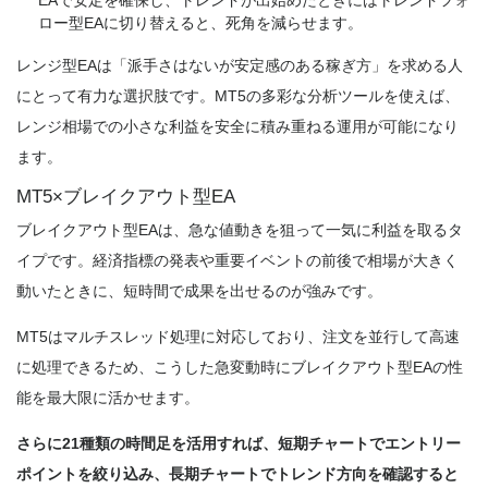
EAで安定を確保し、トレンドが出始めたときにはトレンドフォ
ロー型EAに切り替えると、死角を減らせます。
レンジ型EAは「派手さはないが安定感のある稼ぎ方」を求める人
にとって有力な選択肢です。MT5の多彩な分析ツールを使えば、
レンジ相場での小さな利益を安全に積み重ねる運用が可能になり
ます。
MT5×ブレイクアウト型EA
ブレイクアウト型EAは、急な値動きを狙って一気に利益を取るタ
イプです。経済指標の発表や重要イベントの前後で相場が大きく
動いたときに、短時間で成果を出せるのが強みです。
MT5はマルチスレッド処理に対応しており、注文を並行して高速
に処理できるため、こうした急変動時にブレイクアウト型EAの性
能を最大限に活かせます。
さらに21種類の時間足を活用すれば、短期チャートでエントリー
ポイントを絞り込み、長期チャートでトレンド方向を確認すると