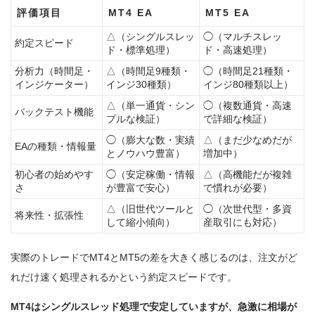
評価項目
MT4 EA
MT5 EA
△（シングルスレッ
◯（マルチスレッ
約定スピード
ド・標準処理）
ド・高速処理）
分析力（時間足・
△（時間足9種類・
◯（時間足21種類・
インジケーター）
インジ30種類）
インジ80種類以上）
△（単一通貨・シン
◯（複数通貨・高速
バックテスト機能
プルな検証）
で詳細な検証）
◯（膨大な数・実績
△（まだ少なめだが
EAの種類・情報量
とノウハウ豊富）
増加中）
初心者の始めやす
◯（安定稼働・情報
△（高機能だが複雑
さ
が豊富で安心）
で慣れが必要）
△（旧世代ツールと
◯（次世代型・多資
将来性・拡張性
して縮小傾向）
産取引にも対応）
実際のトレードでMT4とMT5の差を大きく感じるのは、注文がど
れだけ速く処理されるかという約定スピードです。
MT4はシングルスレッド処理で安定していますが、急激に相場が