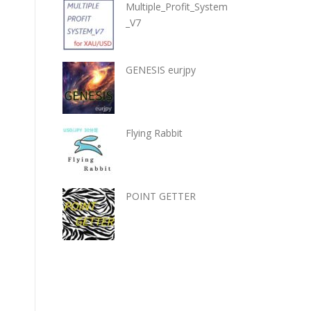
Multiple_Profit_System
_V7
GENESIS eurjpy
Flying Rabbit
POINT GETTER