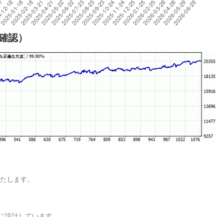
細確認）
説いたします。
うに設計しています。