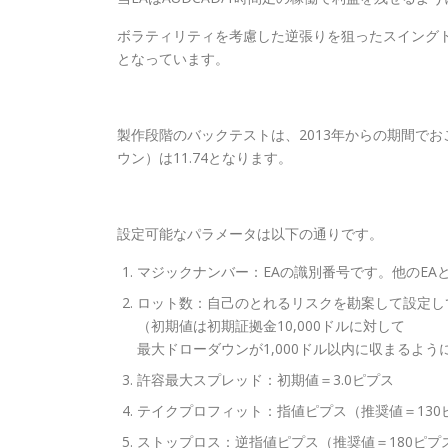
ボラティリティを考慮した逆張りを狙ったスイングト
となっています。
製作段階のバックテストは、2013年からの期間で
ウン）は11.74となります。
設定可能なパラメータは以下の通りです。
マジックナンバー：EAの識別番号です。他のEA
ロット数：自己のとれるリスクを勘案して設定し
（初期値は初期証拠金10,000ドルに対して
最大ドローダウンが1,000ドル以内に収まるよ
許容最大スプレッド：初期値＝3.0ピプス
テイクプロフィット：指値ピプス（推奨値＝130
ストップロス：逆指値ピプス（推奨値＝180ピプ