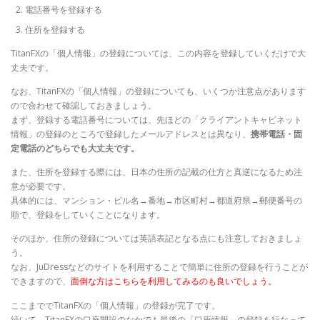
電話番号を登録する
住所を登録する
TitanFXの「個人情報」の登録については、この内容を登録していくだけで大
丈夫です。
なお、TitanFXの「個人情報」の登録についても、いくつか注意点があります
ので合わせて確認しておきましょう。
まず、登録する電話番号については、先ほどの「クライアントキャビネット
情報」の登録のところで登録したメールアドレスとは異なり、
携帯電話・固
定電話のどちらでも大丈夫です。
また、住所を登録する際には、日本の住所の記載の仕方と真逆になるため注
意が必要です。
具体的には、マンション・ビル名→番地→市区町村→都道府県→郵便番号の
順で、登録をしていくことになります。
そのほか、住所の登録については英語表記となる点にも注意しておきましょ
う。
なお、JuDressなどのサイトを利用することで簡単に住所の登録を行うことが
できますので、
面倒な方はこちらを利用してみるのも良いでしょう。
ここまででTitanFXの「個人情報」の登録が完了です。
続いて、TitanFXの口座開設のなかでも最後の「口座情報」の登録を行なって