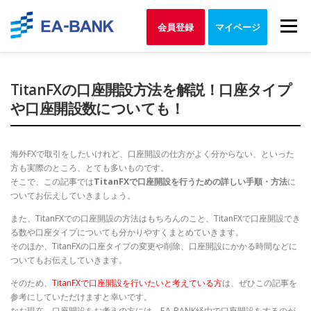
Skip
to
Menu
会員登録
マイページ
content
TitanFXの口座開設方法を解説！口座タイプ
や口座開設数についても！
海外FXで取引をしたいけれど、口座開設の仕方がよく分からない、といった
方も実際のところ、とても多いものです。
そこで、この記事では
TitanFXで口座開設を行うための詳しい手順・方法
に
ついてお伝えしていきましょう。
また、TitanFXでの口座開設の方法はもちろんのこと、TitanFXで口座開設でき
る数や口座タイプについても分かりやすくまとめていきます。
そのほか、TitanFXの口座タイプの変更や削除、口座開設にかかる時間などに
ついてもお伝えしていきます。
そのため、
TitanFXで口座開設を行いたいと考えている方
は、ぜひこの記事を
参考にしていただけますと幸いです。
なお現在、口座開設をお考えの方には、EA-BANK経由で口座開設をするのが