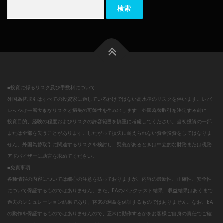
検
索:
■投資に係るリスク及び手数料について
外国為替取引はすべての投資家に適しているわけではない高水準のリスクを伴います。レバ
レッジは一層大きなリスクと損失の可能性を生み出します。外国為替取引を決定する前に、
投資目的、経験の程度およびリスクの許容範囲を慎重に考慮してください。当初投資の一部
または全部を失うことがあります。したがって損失に耐えられない資金投資をしてはなりま
せん。外国為替取引に関連するリスクを検討し、疑義があるときは中立的な財務または税務
アドバイザーに助言を求めてください。
■免責事項
各種情報の内容については細心の注意を払っておりますが、内容の最新性、正確性、安全性
について保証するものではありません。また、EAのバックテスト結果、収益結果はあくまで
過去のシミュレーション結果であり、将来の利益を保証するものではありません。なお、EA
の動作を保証するものではありませんので、正常に動作するかをお客様ご自身の責任でご確