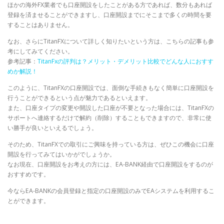
ほかの海外FX業者でも口座開設をしたことがある方であれば、数分もあれば
登録を済ませることができますし、口座開設までにそこまで多くの時間を要
することはありません。
なお、さらにTitanFXについて詳しく知りたいという方は、こちらの記事も参
考にしてみてください。
参考記事：
TitanFxの評判は？メリット・デメリット比較でどんな人におすす
めか解説！
このように、TitanFXの口座開設では、面倒な手続きもなく簡単に口座開設を
行うことができるという点が魅力であるといえます。
また、口座タイプの変更や開設した口座が不要となった場合には、TitanFXの
サポートへ連絡するだけで解約（削除）することもできますので、非常に使
い勝手が良いといえるでしょう。
そのため、TitanFXでの取引にご興味を持っている方は、ぜひこの機会に口座
開設を行ってみてはいかがでしょうか。
なお現在、口座開設をお考えの方には、EA-BANK経由で口座開設をするのが
おすすめです。
今ならEA-BANKの会員登録と指定の口座開設のみでEAシステムを利用するこ
とができます。