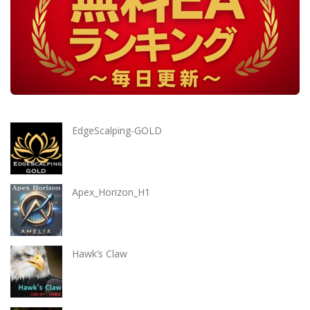
EdgeScalping-GOLD
Apex_Horizon_H1
Hawk’s Claw