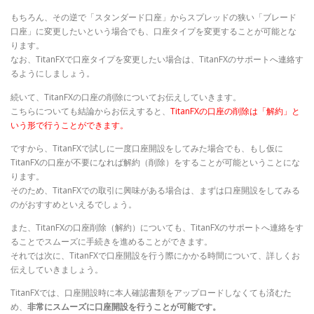
もちろん、その逆で「スタンダード口座」からスプレッドの狭い「ブレード
口座」に変更したいという場合でも、口座タイプを変更することが可能とな
ります。
なお、TitanFXで口座タイプを変更したい場合は、TitanFXのサポートへ連絡す
るようにしましょう。
続いて、TitanFXの口座の削除についてお伝えしていきます。
こちらについても結論からお伝えすると、
TitanFXの口座の削除は「解約」と
いう形で行うことができます。
ですから、TitanFXで試しに一度口座開設をしてみた場合でも、もし仮に
TitanFXの口座が不要になれば解約（削除）をすることが可能ということにな
ります。
そのため、TitanFXでの取引に興味がある場合は、まずは口座開設をしてみる
のがおすすめといえるでしょう。
また、TitanFXの口座削除（解約）についても、TitanFXのサポートへ連絡をす
ることでスムーズに手続きを進めることができます。
それでは次に、TitanFXで口座開設を行う際にかかる時間について、詳しくお
伝えしていきましょう。
TitanFXでは、口座開設時に本人確認書類をアップロードしなくても済むた
め、
非常にスムーズに口座開設を行うことが可能です。