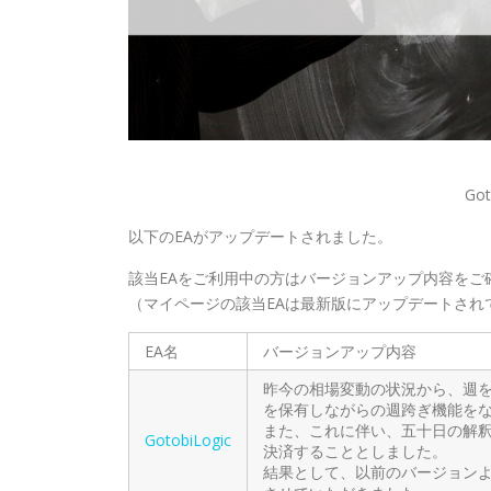
Got
以下のEAがアップデートされました。
該当EAをご利用中の方はバージョンアップ内容をご
（マイページの該当EAは最新版にアップデートされ
EA名
バージョンアップ内容
昨今の相場変動の状況から、週
を保有しながらの週跨ぎ機能を
また、これに伴い、五十日の解
GotobiLogic
決済することとしました。
結果として、以前のバージョン