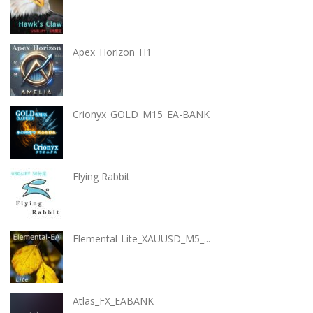
Apex_Horizon_H1
Crionyx_GOLD_M15_EA-BANK
Flying Rabbit
Elemental-Lite_XAUUSD_M5_...
Atlas_FX_EABANK