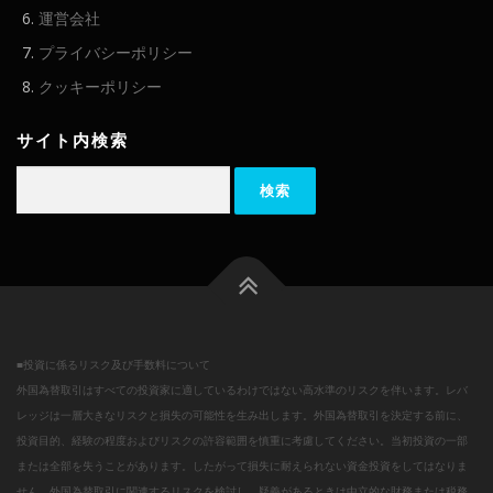
運営会社
プライバシーポリシー
クッキーポリシー
サイト内検索
検
索:
■投資に係るリスク及び手数料について
外国為替取引はすべての投資家に適しているわけではない高水準のリスクを伴います。レバ
レッジは一層大きなリスクと損失の可能性を生み出します。外国為替取引を決定する前に、
投資目的、経験の程度およびリスクの許容範囲を慎重に考慮してください。当初投資の一部
または全部を失うことがあります。したがって損失に耐えられない資金投資をしてはなりま
せん。外国為替取引に関連するリスクを検討し、疑義があるときは中立的な財務または税務