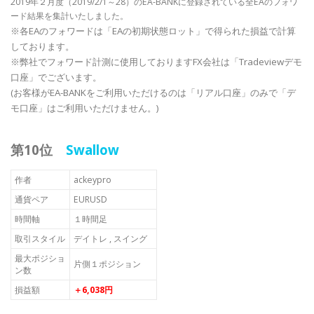
2019年２月度（2019/2/1～28）のEA-BANKに登録されている全EAのフォワ
ード結果を集計いたしました。
※各EAのフォワードは「EAの初期状態ロット」で得られた損益で計算
しております。
※弊社でフォワード計測に使用しておりますFX会社は「Tradeviewデモ
口座」でございます。
(お客様がEA-BANKをご利用いただけるのは「リアル口座」のみで「デ
モ口座」はご利用いただけません。)
第10位
Swallow
作者
ackeypro
通貨ペア
EURUSD
時間軸
１時間足
取引スタイル
デイトレ , スイング
最大ポジショ
片側１ポジション
ン数
損益額
＋6,038円