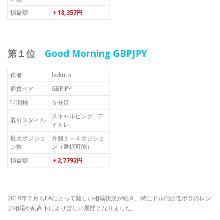
損益額
＋18,357円
第１位
Good Morning GBPJPY
作者
hokuto
通貨ペア
GBPJPY
時間軸
５分足
スキャルピング , デ
取引スタイル
イトレ
最大ポジショ
片側１～４ポジショ
ン数
ン（選択可能）
損益額
＋2,7792円
2019年２月もEAにとって難しい相場状況が続き、特にドル円は低ボラのレン
ジ相場や乱高下により苦しい展開となりました。