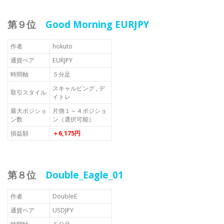
第９位
Good Morning EURJPY
作者
hokuto
通貨ペア
EURJPY
時間軸
５分足
スキャルピング , デ
取引スタイル
イトレ
最大ポジショ
片側１～４ポジショ
ン数
ン（選択可能）
損益額
＋6,175円
第８位
Double_Eagle_01
作者
DoubleE
通貨ペア
USDJPY