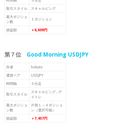
時間軸
５分足
取引スタイル
スキャルピング
最大ポジショ
１ポジション
ン数
損益額
＋6,609円
第７位
Good Morning USDJPY
作者
hokuto
通貨ペア
USDJPY
時間軸
５分足
スキャルピング , デ
取引スタイル
イトレ
最大ポジショ
片側１～４ポジショ
ン数
ン（選択可能）
損益額
＋7,457円