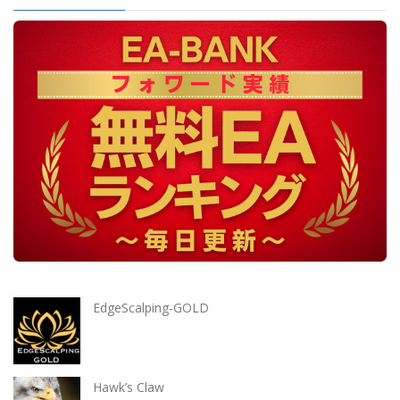
EdgeScalping-GOLD
Hawk’s Claw