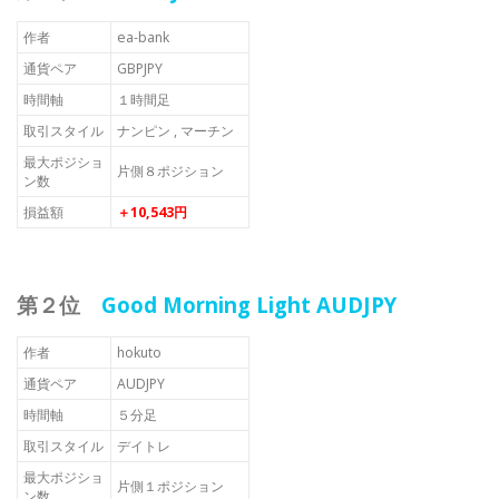
作者
ea-bank
通貨ペア
GBPJPY
時間軸
１時間足
取引スタイル
ナンピン , マーチン
最大ポジショ
片側８ポジション
ン数
損益額
＋10,543円
第２位
Good Morning Light AUDJPY
作者
hokuto
通貨ペア
AUDJPY
時間軸
５分足
取引スタイル
デイトレ
最大ポジショ
片側１ポジション
ン数