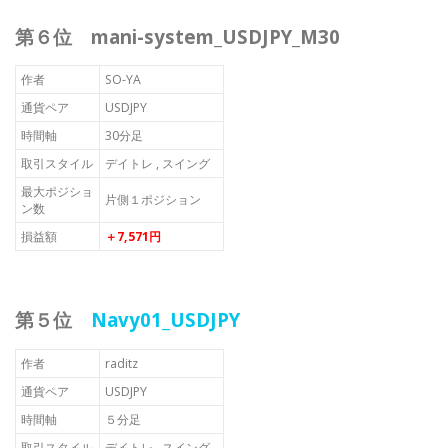
第６位 mani-system_USDJPY_M30
作者
SO-YA
通貨ペア
USDJPY
時間軸
30分足
取引スタイル
デイトレ , スイング
最大ポジショ
片側１ポジション
ン数
損益額
＋7,571円
第５位
Navy01_USDJPY
作者
raditz
通貨ペア
USDJPY
時間軸
５分足
取引スタイル
デイトレ , スイング