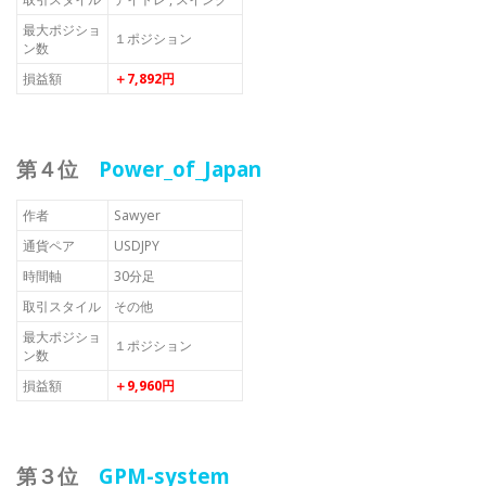
最大ポジショ
１ポジション
ン数
損益額
＋7,892円
第４位
Power_of_Japan
作者
Sawyer
通貨ペア
USDJPY
時間軸
30分足
取引スタイル
その他
最大ポジショ
１ポジション
ン数
損益額
＋9,960円
第３位
GPM-system