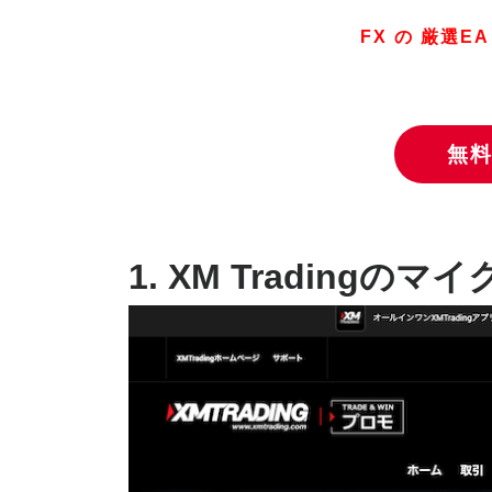
FX の 厳選EA 
無
1. XM Trading