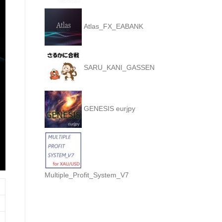
Atlas_FX_EABANK
SARU_KANI_GASSEN
GENESIS eurjpy
Multiple_Profit_System_V7