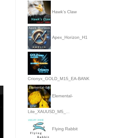
Hawk’s Claw
Apex_Horizon_H1
Crionyx_GOLD_M15_EA-BANK
Elemental-
Lite_XAUUSD_M5_...
Flying Rabbit