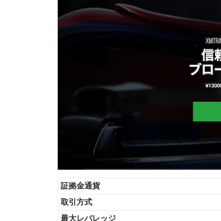
証拠金通貨
取引方式
最大レバレッジ