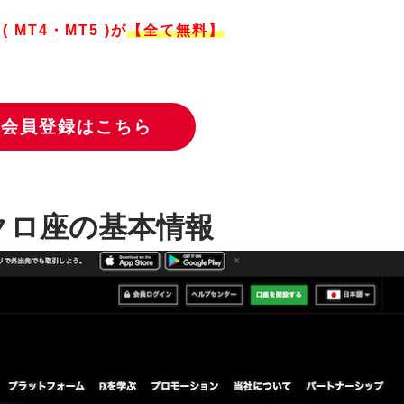
( MT4・MT5 )が
【全て無料】
料会員登録はこちら
のマイクロ座の基本情報