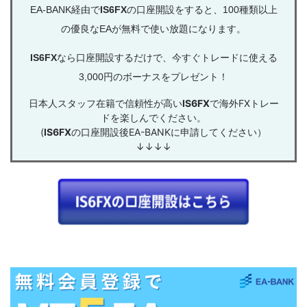
EA-BANK経由で
IS6FX
の口座開設をすると、100種類以上
の優良なEAが無料で使い放題になります。
IS6FX
なら口座開設するだけで、今すぐトレードに使える
3,000円のボーナスをプレゼント！
日本人スタッフ在籍で信頼性が高い
IS6FX
で海外FXトレー
ドを楽しんでください。
(
IS6FX
の口座開設後EA-BANKに申請してください）
↓↓↓↓