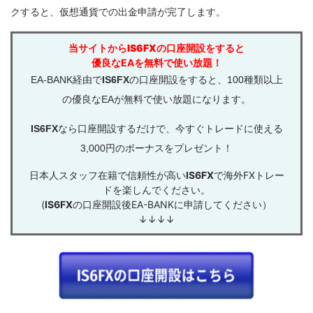
クすると、仮想通貨での出金申請が完了します。
当サイトから
IS6FX
の口座開設をすると
優良なEAを無料で使い放題！
EA-BANK経由で
IS6FX
の口座開設をすると、100種類以上
の優良なEAが無料で使い放題になります。
IS6FX
なら口座開設するだけで、今すぐトレードに使える
3,000円のボーナスをプレゼント！
日本人スタッフ在籍で信頼性が高い
IS6FX
で海外FXトレー
ドを楽しんでください。
(
IS6FX
の口座開設後EA-BANKに申請してください）
↓↓↓↓