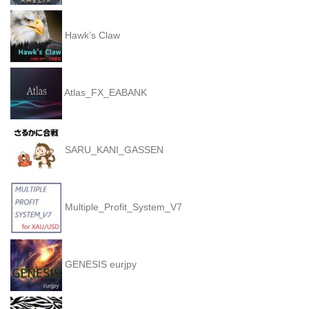
Hawk’s Claw
Atlas_FX_EABANK
SARU_KANI_GASSEN
Multiple_Profit_System_V7
GENESIS eurjpy