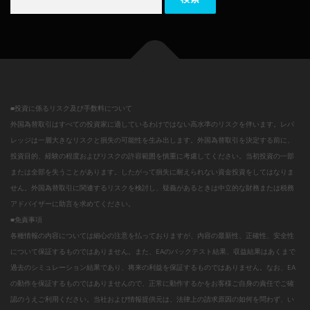
■投資に係るリスク及び手数料について
外国為替取引はすべての投資家に適しているわけではない高水準のリスクを伴います。レバ
レッジは一層大きなリスクと損失の可能性を生み出します。外国為替取引を決定する前に、
投資目的、経験の程度およびリスクの許容範囲を慎重に考慮してください。当初投資の一部
または全部を失うことがあります。したがって損失に耐えられない資金投資をしてはなりま
せん。外国為替取引に関連するリスクを検討し、疑義があるときは中立的な財務または税務
アドバイザーに助言を求めてください。
■免責事項
各種情報の内容については細心の注意を払っておりますが、内容の最新性、正確性、安全性
について保証するものではありません。また、EAのバックテスト結果、収益結果はあくまで
過去のシミュレーション結果であり、将来の利益を保証するものではありません。なお、EA
の動作を保証するものではありませんので、正常に動作するかをお客様ご自身の責任でご確
認のうえご利用ください。当社および情報提供元は、法律上の請求原因の如何を問わず、い