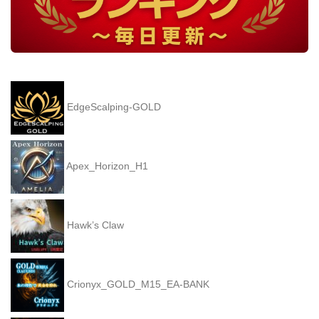
EdgeScalping-GOLD
Apex_Horizon_H1
Hawk’s Claw
Crionyx_GOLD_M15_EA-BANK