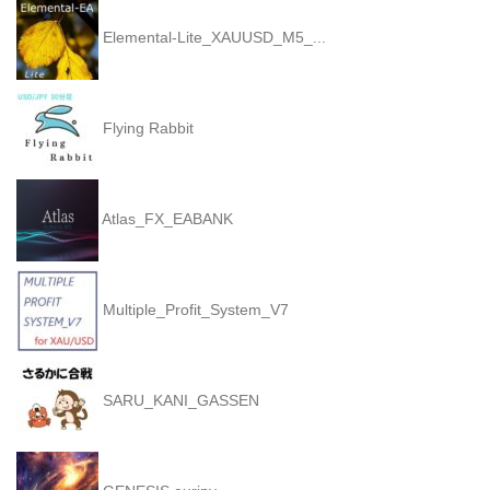
Elemental-Lite_XAUUSD_M5_...
Flying Rabbit
Atlas_FX_EABANK
Multiple_Profit_System_V7
SARU_KANI_GASSEN