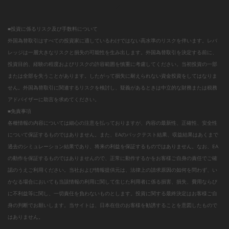
■投資に係るリスク及び手数料について
外国為替取引はすべての投資家に適しているわけではない高水準のリスクを伴います。レバ
レッジは一層大きなリスクと損失の可能性を生み出します。外国為替取引を決定する前に、
投資目的、経験の程度およびリスクの許容範囲を慎重に考慮してください。当初投資の一部
または全部を失うことがあります。したがって損失に耐えられない資金投資をしてはなりま
せん。外国為替取引に関連するリスクを検討し、疑義があるときは中立的な財務または税務
アドバイザーに助言を求めてください。
■免責事項
各種情報の内容については細心の注意を払っておりますが、内容の最新性、正確性、安全性
について保証するものではありません。また、EAのバックテスト結果、収益結果はあくまで
過去のシミュレーション結果であり、将来の利益を保証するものではありません。なお、EA
の動作を保証するものではありませんので、正常に動作するかをお客様ご自身の責任でご確
認のうえご利用ください。当社および情報提供元は、法律上の請求原因の如何を問わず、い
かなる場合においても当該情報の利用に関して生じた利用者に係る損害、損失、費用ならび
に不利益等に関し、一切責任を負わないものとします。投資に関する最終決定はお客様ご自
身の判断でお願いします。当サイトは、日本在住のお客様を勧誘することを意図したもので
はありません。