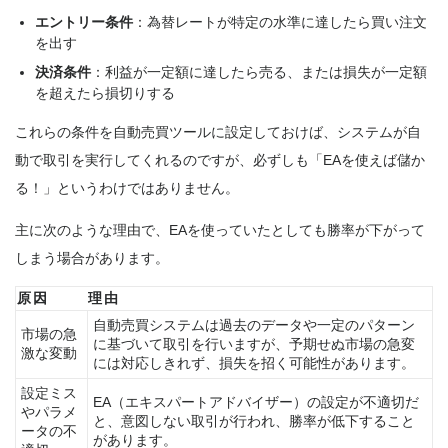
エントリー条件
：為替レートが特定の水準に達したら買い注文
を出す
決済条件
：利益が一定額に達したら売る、または損失が一定額
を超えたら損切りする
これらの条件を自動売買ツールに設定しておけば、システムが自
動で取引を実行してくれるのですが、必ずしも「EAを使えば儲か
る！」というわけではありません。
主に次のような理由で、EAを使っていたとしても勝率が下がって
しまう場合があります。
原因
理由
自動売買システムは過去のデータや一定のパターン
市場の急
に基づいて取引を行いますが、予期せぬ市場の急変
激な変動
には対応しきれず、損失を招く可能性があります。
設定ミス
EA（エキスパートアドバイザー）の設定が不適切だ
やパラメ
と、意図しない取引が行われ、勝率が低下すること
ータの不
があります。