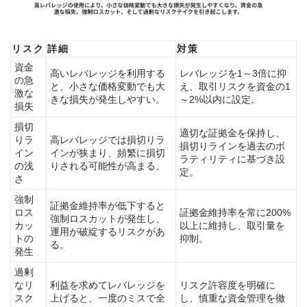
リスク
詳細
対策
資金
高いレバレッジを利用する
レバレッジを1～3倍に抑
の急
と、小さな価格変動でも大
え、取引リスクを資金の1
激な
きな損失が発生しやすい。
～2%以内に設定。
損失
損切
適切な証拠金を保持し、
りラ
高レバレッジでは損切りラ
損切りラインを過去のボ
イン
インが狭まり、頻繁に損切
ラティリティに基づき設
の浅
りされる可能性が高まる。
定。
さ
強制
証拠金維持率が低下すると
ロス
証拠金維持率を常に200%
強制ロスカットが発生し、
カッ
以上に維持し、取引量を
運用が破綻するリスクがあ
トの
抑制。
る。
発生
過剰
なリ
利益を求めてレバレッジを
リスク許容度を明確に
スク
上げると、一度のミスで全
し、慎重な資金管理を徹