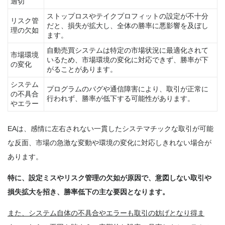
適切
ストップロスやテイクプロフィットの設定が不十分
リスク管
だと、損失が拡大し、全体の勝率に悪影響を及ぼし
理の欠如
ます。
自動売買システムは特定の市場状況に最適化されて
市場環境
いるため、市場環境の変化に対応できず、勝率が下
の変化
がることがあります。
システム
プログラムのバグや通信障害により、取引が正常に
の不具合
行われず、勝率が低下する可能性があります。
やエラー
EAは、感情に左右されない一貫したシステマチックな取引が可能
な反面、市場の急激な変動や環境の変化に対応しきれない場合が
あります。
特に、設定ミスやリスク管理の欠如が原因で、意図しない取引や
損失拡大を招き、勝率低下の主な要因となります。
また、システム自体の不具合やエラーも取引の妨げとなり得ま