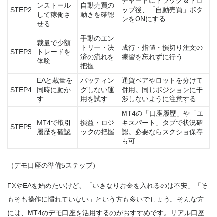
チャートにドラッグ＆ドロ
ンストール
自動売買の
STEP2
ップ後、「自動売買」ボタ
して稼働さ
動きを確認
ンをONにする
せる
手動のエン
裁量で少額
トリー・決
成行・指値・損切り注文の
STEP3
トレードを
済の流れを
練習を忘れずに行う
体験
把握
EAと裁量を
バッティン
通貨ペアやロットを分けて
STEP4
同時に動か
グしない運
併用。同じポジションに干
す
用を試す
渉しないように注意する
MT4の「口座履歴」や「エ
MT4で取引
損益・ロジ
キスパート」タブで状況確
STEP5
履歴を確認
ックの把握
認。必要ならスクショ保存
も可
（デモ口座の準備5ステップ）
FXやEAを始めたいけど、「いきなりお金を入れるのは不安」「そ
もそも操作に慣れていない」という方も多いでしょう。
そんな方
には、MT4のデモ口座を活用するのがおすすめです。リアル口座