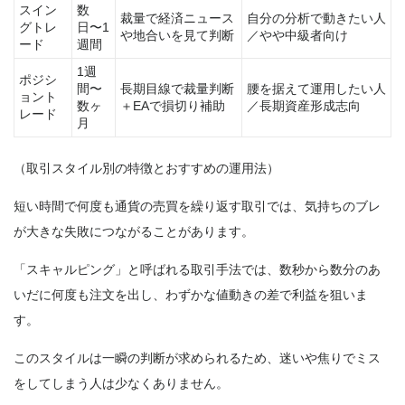
スイン
数
裁量で経済ニュース
自分の分析で動きたい人
グトレ
日〜1
や地合いを見て判断
／やや中級者向け
ード
週間
1週
ポジシ
間〜
長期目線で裁量判断
腰を据えて運用したい人
ョント
数ヶ
＋EAで損切り補助
／長期資産形成志向
レード
月
（取引スタイル別の特徴とおすすめの運用法）
短い時間で何度も通貨の売買を繰り返す取引では、気持ちのブレ
が大きな失敗につながることがあります。
「スキャルピング」と呼ばれる取引手法では、数秒から数分のあ
いだに何度も注文を出し、わずかな値動きの差で利益を狙いま
す。
このスタイルは
一瞬の判断が求められるため、迷いや焦りでミス
をしてしまう人は少なくありません
。