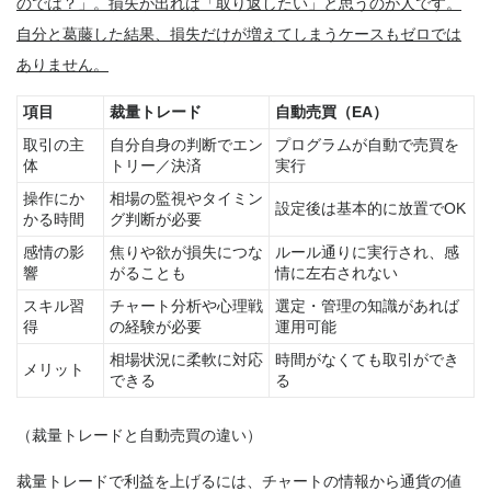
のでは？」。損失が出れば「取り返したい」と思うのが人です。
自分と葛藤した結果、損失だけが増えてしまうケースもゼロでは
ありません。
項目
裁量トレード
自動売買（EA）
取引の主
自分自身の判断でエン
プログラムが自動で売買を
体
トリー／決済
実行
操作にか
相場の監視やタイミン
設定後は基本的に放置でOK
かる時間
グ判断が必要
感情の影
焦りや欲が損失につな
ルール通りに実行され、感
響
がることも
情に左右されない
スキル習
チャート分析や心理戦
選定・管理の知識があれば
得
の経験が必要
運用可能
相場状況に柔軟に対応
時間がなくても取引ができ
メリット
できる
る
（裁量トレードと自動売買の違い）
裁量トレードで利益を上げるには、チャートの情報から通貨の値