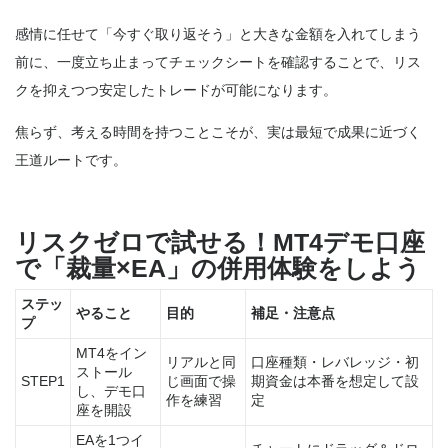
感情に任せて「今すぐ取り返そう」と大きな金額を入れてしまう
前に、一度立ち止まってチェックシートを確認することで、リス
クを抑えつつ安定したトレードが可能になります。
焦らず、考える時間を持つことこそが、実は最短で成果に近づく
王道ルートです。
リスクゼロで試せる！MT4デモ口座
で「裁量×EA」の併用体験をしよう
ステッ
やること
目的
補足・注意点
プ
MT4をイン
リアルと同
口座種類・レバレッジ・初
ストール
STEP1
じ画面で操
期資金は本番を想定して設
し、デモ口
作を練習
定
座を開設
EAを1つイ