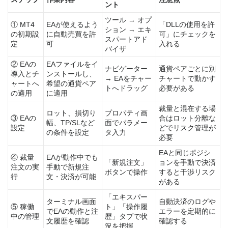
ント
ツール → オプ
① MT4
EAが使えるよう
「DLLの使用を許
ション → エキ
の初期設
に自動売買を許
可」にチェックを
スパートアド
定
可
入れる
バイザ
② EAの
EAファイルをイ
ナビゲーター
通貨ペアごとに別
導入とチ
ンストールし、
→ EAをチャー
チャートで動かす
ャートへ
希望の通貨ペア
トへドラッグ
必要がある
の適用
に適用
裁量と混在する場
ロット、損切り
プロパティ画
③ EAの
合はロット分離な
幅、TP/SLなど
面でパラメー
設定
どでリスク管理が
の条件を設定
タ入力
必要
EAと同じポジシ
④ 裁量
EAが動作中でも
「新規注文」
ョンを手動で決済
注文の実
手動で新規注
ボタンで操作
すると干渉リスク
行
文・決済が可能
がある
「エキスパー
ターミナル画面
自動決済のログや
⑤ 稼働
ト」「操作履
でEAの動作と注
エラーを定期的に
中の管理
歴」タブで状
文履歴を確認
確認する
況を把握