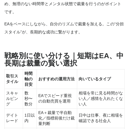
め、無理のない時間帯とメンタル状態で裁量を行うのがポイント
です。
EAをベースにしながら、自分のリズムで裁量を加える。この“分担
スタイル”が、長期的な成功に繋がります。
戦略別に使い分ける｜短期はEA、中
長期は裁量の賢い選択
時間
取引ス
軸の
おすすめの運用方法
向いているタイプ
タイル
目安
スキャ
数
相場を常に見る時間がな
EAでスピード重視
ルピン
秒〜
い人／感情を入れたくな
の自動売買を運用
グ
数分
い人
EA＋裁量で半自動
デイト
1日以
日中は仕事、夜に相場を
化／指標前後だけ裁
レード
内
確認できる社会人
量判断