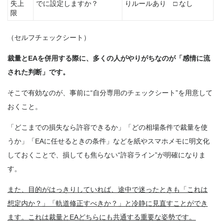
失上
でに設定しますか？
りルールあり □ なし
限
（セルフチェックシート）
裁量とEAを併用する際に、多くの人がやりがちなのが「感情に流
された判断」です。
そこで有効なのが、事前に“自分専用のチェックシート”を用意して
おくこと。
「どこまでの損失なら許容できるか」「どの相場条件で裁量を使
うか」「EAに任せるときの条件」などを紙やスマホメモに明文化
しておくことで、損しても焦らない“許容ライン”が明確になりま
す。
また、目的がはっきりしていれば、途中で迷ったときも「これは
想定内か？」「軌道修正すべきか？」と冷静に見直すことができ
ます。これは裁量とEAどちらにも共通する重要な姿勢です。