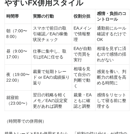
やすいFX併用スタイル
感情・負担のコ
時間帯
実際の行動
役割分担
ントロール
スマホで前日の取
EAメイン
通勤前にルール
朝（7:00〜
引確認／EAの稼働
で情報整
確認するだけで
8:00）
状況チェック
理
OK
EAが自動
相場を見ずに済
昼（9:00〜
仕事に集中し、取
で売買を
むので感情の揺
17:00）
引はEAに任せる
実行
れがない
相場を見
裁量で短期トレー
感覚を養い、判
夜（19:00〜
て自分の
ド or EAの成績振り
断力の精度を高
22:00）
判断で動
返り
める時間に
く
翌日の戦略を軽く
裁量・EA
感情をリセット
就寝前
メモ／EAの設定変
ともに確
して寝る前に整
（23:00〜）
更があれば調整
認と調整
理する
（時間帯での併用例）
裁量トレードとEAを併用するなら、「役割の切り分け」が成功の