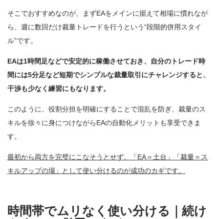
そこでおすすめなのが、まずEAをメインに据えて相場に慣れなが
ら、週に数回だけ裁量トレードを行うという“段階的併用スタイ
ル”です。
EAは1時間足などで安定的に稼働させておき、自分のトレード時
間には5分足など短期でシンプルな裁量取引にチャレンジすると、
干渉も少なく練習にもなります。
このように、役割分担を明確にすることで混乱を防ぎ、裁量のス
キルを徐々に身につけながらEAの自動化メリットも享受できま
す。
最初から両方を完璧にこなそうとせず、「EA＝土台」「裁量＝ス
キルアップの場」として使い分けるのが成功のカギです。
時間帯でムリなく使い分ける｜続け