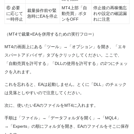
⑥ 必要
MT4上部「自
停止後の再稼働忘
裁量操作前や緊
に応じて
動売買」ボタ
れや設定の確認漏
急時にEAを停止
一時停止
ンをOFF
れに注意
（MT4で裁量×EAを併用するための実行フロー）
MT4の画面上にある「ツール」→「オプション」を開き、「エキ
スパートアドバイザ」タブをクリックしてください。ここで、
「自動売買を許可する」「DLLの使用を許可する」の2つにチェッ
クを入れます。
これを忘れると、EAは起動しません。とくに「DLL」のチェック
は見落としやすいので注意してください。
次に、使いたいEAのファイルをMT4に入れます。
手順は「ファイル」→「データフォルダを開く」→「MQL4」
→「Experts」の順にフォルダを開き、EAのファイルをそこに保存