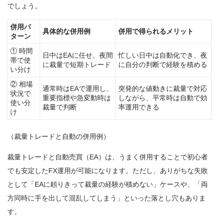
でしょう。
併用パ
具体的な併用例
併用で得られるメリット
ターン
① 時間
日中はEAに任せ、夜間
忙しい日中は自動化でき、夜
帯で使
に裁量で短期トレード
に自分の判断で経験を積める
い分け
② 相場
通常時はEAで運用し、
突発的な値動きに裁量で対応
状況で
重要指標や急変動時は
しながら、平常時は自動で効
使い分
裁量で判断
率運用できる
け
（裁量トレードと自動の併用例）
裁量トレードと自動売買（EA）は、うまく併用することで初心者
でも安定したFX運用が可能になります。ただし、ありがちな失敗
として「EAに頼りきって裁量の経験が積めない」ケースや、「両
方同時に手を出して混乱してしまう」といった落とし穴もありま
す。