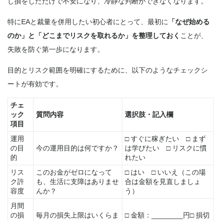
し損をしただけで不安になり、冷静な判断ができなくなります。
特にEAと裁量を併用したい初心者にとって、最初に
「なぜ始める
のか」と「どこまでリスクを取れるか」を整理しておく
ことが、
失敗を防ぐ第一歩になります。
目的とリスク範囲を明確にするために、以下のようなチェックシ
ートが有効です。
チェ
ック
質問内容
選択肢・記入欄
項目
運用
□ すぐに稼ぎたい □ まず
の目
今の運用目的は何ですか？
は学びたい □ リスクに慣
的
れたい
リス
このお金がゼロになって
□ はい □ いいえ（この場
ク許
も、生活に支障はありませ
合は金額を見直しましょ
容度
んか？
う）
月間
の損
毎月の損失上限はいくらま
□ 金額：________円□ 損切