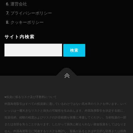
運営会社
プライバシーポリシー
クッキーポリシー
サイト内検索
検
索:
■投資に係るリスク及び手数料について
外国為替取引はすべての投資家に適しているわけではない高水準のリスクを伴います。レバ
レッジは一層大きなリスクと損失の可能性を生み出します。外国為替取引を決定する前に、
投資目的、経験の程度およびリスクの許容範囲を慎重に考慮してください。当初投資の一部
または全部を失うことがあります。したがって損失に耐えられない資金投資をしてはなりま
せん。外国為替取引に関連するリスクを検討し、疑義があるときは中立的な財務または税務