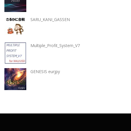
SARU_KANI_GASSEN
Multiple_Profit_System_V7
GENESIS eurjpy