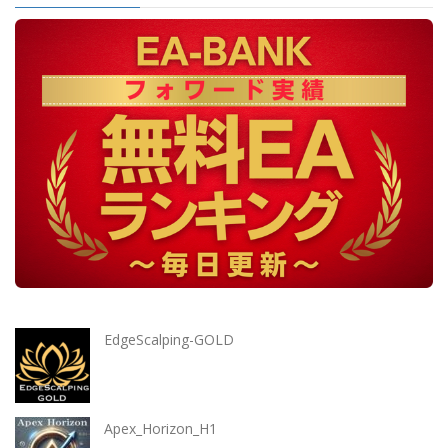
EdgeScalping-GOLD
Apex_Horizon_H1