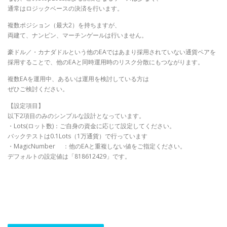
通常はロジックベースの決済を行います。
複数ポジション（最大2）を持ちますが、
両建て、ナンピン、マーチンゲールは行いません。
豪ドル／・カナダドルという他のEAではあまり採用されていない通貨ペアを
採用することで、他のEAと同時運用時のリスク分散にもつながります。
複数EAを運用中、あるいは運用を検討している方は
ぜひご検討ください。
【設定項目】
以下2項目のみのシンプルな設計となっています。
・Lots(ロット数)：ご自身の資金に応じて設定してください。
バックテストは0.1Lots（1万通貨）で行っています
・MagicNumber ：他のEAと重複しない値をご指定ください。
デフォルトの設定値は「818612429」です。