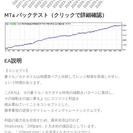
MT4 バックテスト（クリックで詳細確認）
EA説明
【コンセプト】
豪ドル／カナダドルは他通貨ペアと比較してレンジ相場を形成しやすい、
という特徴があります。
このEAは、その豪ドル／カナダドル特有の値動きパターンに着目し、
その値動きの波に乗るようにコツコツと利益を
積み重ねていくことをコンセプトとした、
勝率重視の逆張りデイトレ～スイングトレードシステムです。
利益の最大化を目指すため、週末決済は行わず、
StopLossも「200pips」と大きめの値設定としています。
なお、このStopLossによる決済となるケースは少なく、