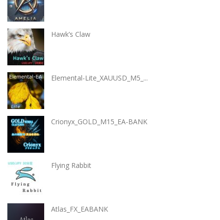
Hawk’s Claw
Elemental-Lite_XAUUSD_M5_...
Crionyx_GOLD_M15_EA-BANK
Flying Rabbit
Atlas_FX_EABANK