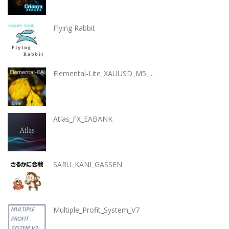
Flying Rabbit
Elemental-Lite_XAUUSD_M5_...
Atlas_FX_EABANK
SARU_KANI_GASSEN
Multiple_Profit_System_V7