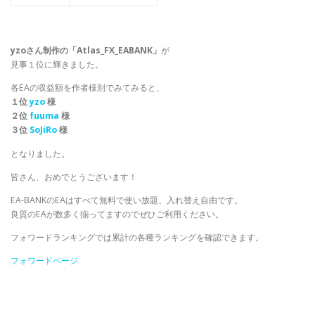
yzoさん制作の「Atlas_FX_EABANK」
が
見事１位に輝きました。
各EAの収益額を作者様別でみてみると、
１位
yzo
様
２位
fuuma
様
３位
SoJiRo
様
となりました。
皆さん、おめでとうございます！
EA-BANKのEAはすべて無料で使い放題、入れ替え自由です。
良質のEAが数多く揃ってますのでぜひご利用ください。
フォワードランキングでは累計の各種ランキングを確認できます。
フォワードページ