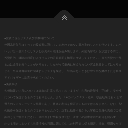
■投資に係るリスク及び手数料について
外国為替取引はすべての投資家に適しているわけではない高水準のリスクを伴います。レバ
レッジは一層大きなリスクと損失の可能性を生み出します。外国為替取引を決定する前に、
投資目的、経験の程度およびリスクの許容範囲を慎重に考慮してください。当初投資の一部
または全部を失うことがあります。したがって損失に耐えられない資金投資をしてはなりま
せん。外国為替取引に関連するリスクを検討し、疑義があるときは中立的な財務または税務
アドバイザーに助言を求めてください。
■免責事項
各種情報の内容については細心の注意を払っておりますが、内容の最新性、正確性、安全性
について保証するものではありません。また、EAのバックテスト結果、収益結果はあくまで
過去のシミュレーション結果であり、将来の利益を保証するものではありません。なお、EA
の動作を保証するものではありませんので、正常に動作するかをお客様ご自身の責任でご確
認のうえご利用ください。当社および情報提供元は、法律上の請求原因の如何を問わず、い
かなる場合においても当該情報の利用に関して生じた利用者に係る損害、損失、費用ならび