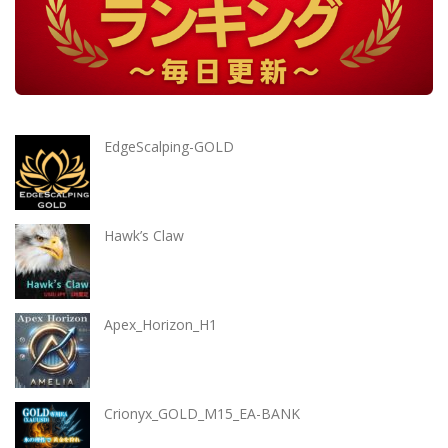
EdgeScalping-GOLD
Hawk’s Claw
Apex_Horizon_H1
Crionyx_GOLD_M15_EA-BANK