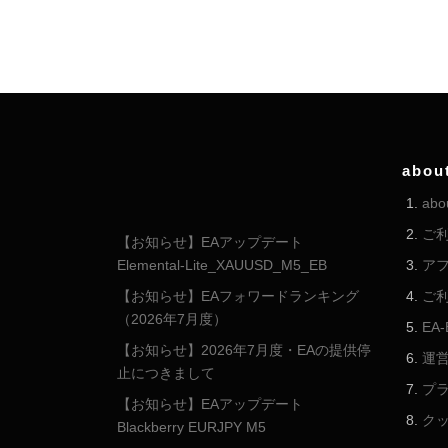
abou
abo
ご
【お知らせ】EAアップデート
Elemental-Lite_XAUUSD_M5_EB
ア
【お知らせ】EAフォワードランキング
ご
（2026年7月度）
EA
【お知らせ】2026年7月度・EAの提供停
運
止につきまして
プ
【お知らせ】EAアップデート
ク
Blackberry EURJPY M5