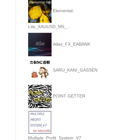
Elemental-
Lite_XAUUSD_M5_...
Atlas_FX_EABANK
SARU_KANI_GASSEN
POINT GETTER
Multiple_Profit_System_V7