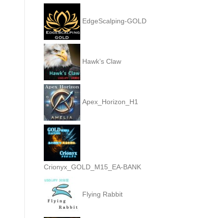
EdgeScalping-GOLD
Hawk’s Claw
Apex_Horizon_H1
Crionyx_GOLD_M15_EA-BANK
Flying Rabbit