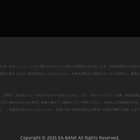
を伴います。レバレッジは一層大きなリスクと損失の可能性を生み出します。外国為替取引を決定
損失に耐えられない資金投資をしてはなりません。外国為替取引に関連するリスクを検討し、疑義
、正確性、安全性について保証するものではありません。また、EAのバックテスト結果、収益結果
、正常に動作するかをお客様ご自身の責任でご確認のうえご利用ください。当社および情報提供元は
し、一切責任を負わないものとします。投資に関する最終決定はお客様ご自身の判断でお願いしま
Copyright © 2026 EA-BANK All Rights Reserved.