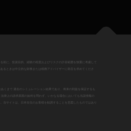
する前に、投資目的、経験の程度およびリスクの許容範囲を慎重に考慮して
があるときは中立的な財務または税務アドバイザーに助言を求めてくださ
はあくまで 過去のシミュレーション結果であり、将来の利益を保証するも
、法律上の請求原因の如何を問わず、いかなる場合においても当該情報の
す。当サイトは、日本在住のお客様を勧誘することを意図したものではあり