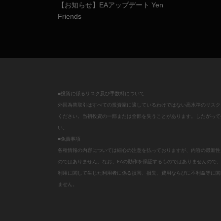
【お知らせ】EAアップデート Yen
Friends
■投資に係るリスク及び手数料について
外国為替取引はすべての投資家に適しているわけではない高水準のリスク
ください。当初投資の一部または全部を失うことがあります。したがって
い。
■免責事項
各種情報の内容については細心の注意を払っておりますが、内容の最新性
のではありません。なお、EAの動作を保証するものではありませんので
利用に関して生じた利用者に係る損害、損失、費用ならびに不利益等に関
ません。