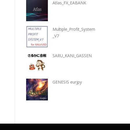
Atlas_FX_EABANK
Multiple_Profit_System
_V7
SARU_KANI_GASSEN
GENESIS eurjpy