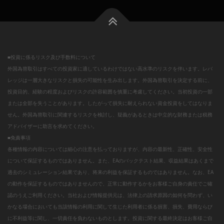
■投資に係るリスク及び手数料について
外国為替取引はすべての投資家に適しているわけではない高水準のリスクを伴います。レバ
レッジは一層大きなリスクと損失の可能性を生み出します。外国為替取引を決定する前に、
投資目的、経験の程度およびリスクの許容範囲を慎重に考慮してください。当初投資の一部
または全部を失うことがあります。したがって損失に耐えられない資金投資をしてはなりま
せん。外国為替取引に関連するリスクを検討し、疑義があるときは中立的な財務または税務
アドバイザーに助言を求めてください。
■免責事項
各種情報の内容については細心の注意を払っておりますが、内容の最新性、正確性、安全性
について保証するものではありません。また、EAのバックテスト結果、収益結果はあくまで
過去のシミュレーション結果であり、将来の利益を保証するものではありません。なお、EA
の動作を保証するものではありませんので、正常に動作するかをお客様ご自身の責任でご確
認のうえご利用ください。当社および情報提供元は、法律上の請求原因の如何を問わず、い
かなる場合においても当該情報の利用に関して生じた利用者に係る損害、損失、費用ならび
に不利益等に関し、一切責任を負わないものとします。投資に関する最終決定はお客様ご自