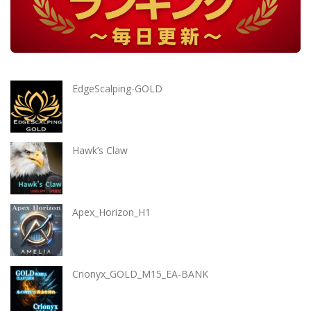
EdgeScalping-GOLD
Hawk’s Claw
Apex_Horizon_H1
Crionyx_GOLD_M15_EA-BANK