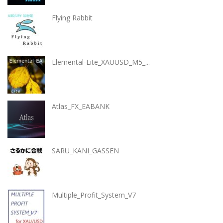
Flying Rabbit
Elemental-Lite_XAUUSD_M5_...
Atlas_FX_EABANK
SARU_KANI_GASSEN
Multiple_Profit_System_V7