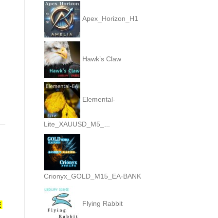
Apex_Horizon_H1
Hawk’s Claw
Elemental-
Lite_XAUUSD_M5_...
Crionyx_GOLD_M15_EA-BANK
Flying Rabbit
ま