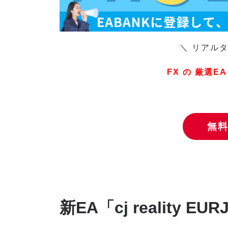
＼ リアル
FX の 厳選EA 
無
新EA「cj reality E