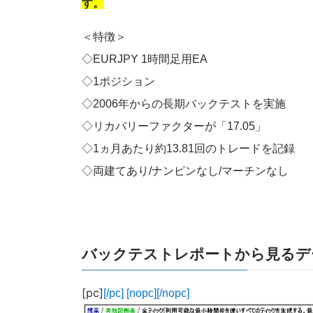
す。
＜特徴＞
◇EURJPY 1時間足用EA
◇1ポジション
◇2006年からの長期バックテストを実施
◇リカバリーファクターが「17.05」
◇1ヵ月あたり約13.81回のトレードを記録
◇両建てあり/ナンピンなし/マーチンなし
バックテストレポートから見るデ
[pc]
[/pc] [nopc]
[/nopc]