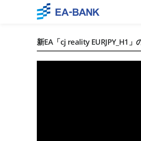
Skip to content
新EA「cj reality EURJPY_H