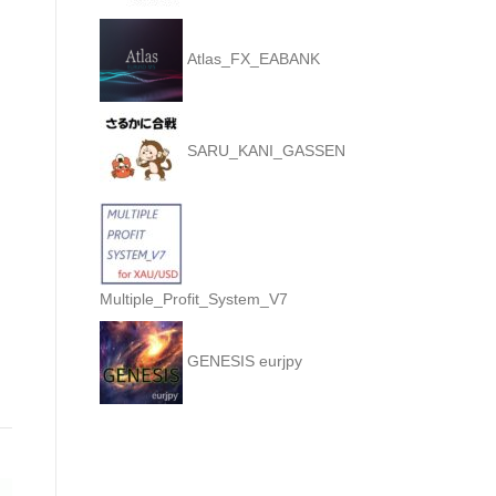
Atlas_FX_EABANK
SARU_KANI_GASSEN
Multiple_Profit_System_V7
GENESIS eurjpy