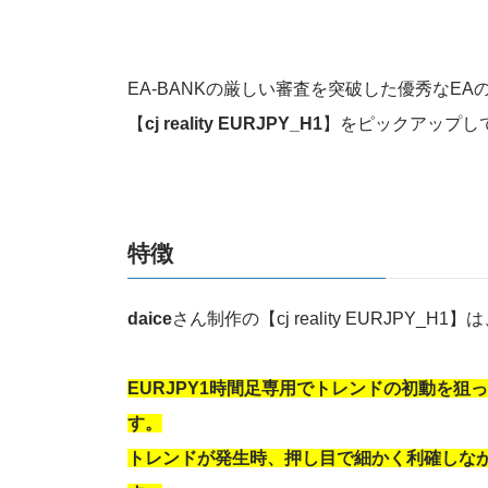
EA-BANKの厳しい審査を突破した優秀なE
【
cj reality EURJPY_H1
】をピックアップし
特徴
daice
さん制作の【cj reality EURJPY_H1】
EURJPY1時間足専用でトレンドの初動を狙
す。
トレンドが発生時、押し目で細かく利確しな