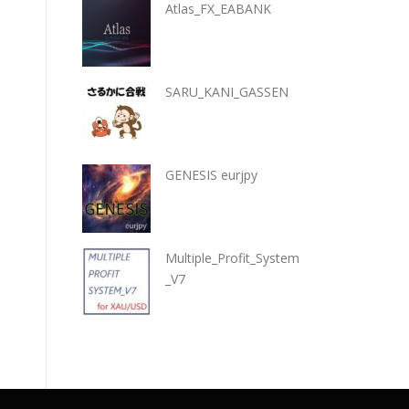
Atlas_FX_EABANK
SARU_KANI_GASSEN
GENESIS eurjpy
Multiple_Profit_System
_V7