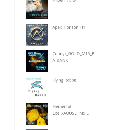
Hawk’s Claw
Apex_Horizon_H1
Crionyx_GOLD_M15_E
A-BANK
Flying Rabbit
Elemental-
Lite_XAUUSD_M5_...