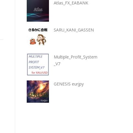
Atlas_FX_EABANK
SARU_KANI_GASSEN
Multiple_Profit_System
_V7
GENESIS eurjpy