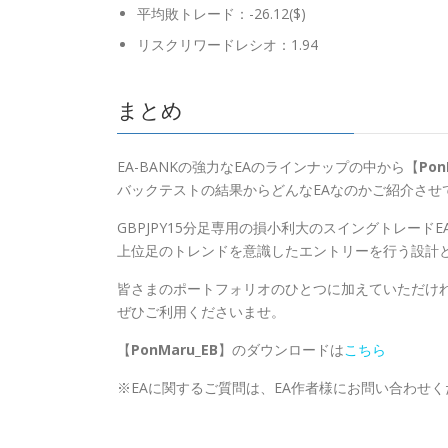
平均敗トレード：-26.12($)
リスクリワードレシオ：1.94
まとめ
EA-BANKの強力なEAのラインナップの中から【
Pon
バックテストの結果からどんなEAなのかご紹介させ
GBPJPY15分足専用の損小利大のスイングトレード
上位足のトレンドを意識したエントリーを行う設計
皆さまのポートフォリオのひとつに加えていただけ
ぜひご利用くださいませ。
【
PonMaru_EB
】のダウンロードは
こちら
※EAに関するご質問は、EA作者様にお問い合わせ