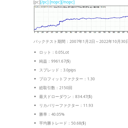
[pc]
[/pc] [nopc]
[/nopc]
バックテスト期間：2007年1月2日～2022年10月30
ロット：0.05Lot
純益：9961.67($)
スプレッド：3.0pips
プロフィットファクター：1.30
総取引数：2150回
最大ドローダウン：834.47($)
リカバリーファクター：11.93
勝率：40.05%
平均勝トレード：50.68($)