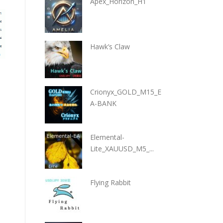
Apex_Horizon_H1
Hawk’s Claw
Crionyx_GOLD_M15_E
A-BANK
Elemental-
Lite_XAUUSD_M5_...
Flying Rabbit