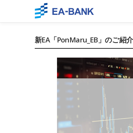
Skip
to
content
新EA「PonMaru_EB」のご紹