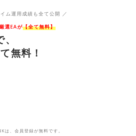
タイム運用成績も全て公開 ／
 厳選EAが
【全て無料】
で、
が全て無料！
NKは、
会員登録が無料です。