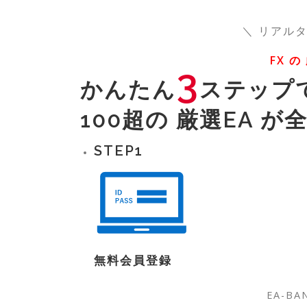
＼ リアル
FX の
3
かんたん
ステップ
100超の 厳選EA 
STEP
1
無料
会員登録
EA-BA