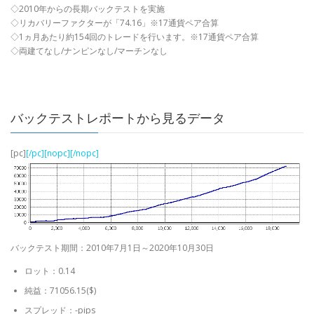
◇2010年からの長期バックテストを実施
◇リカバリーファクターが「74.16」※17通貨ペア合算
◇1ヵ月あたり約154回のトレードを行います。※17通貨ペア合算
◇両建てなし/ナンピンなし/マーチンなし
バックテストレポートから見るデータ
[pc]
[/pc][nopc]
[/nopc]
バックテスト期間：2010年7月1日～2020年10月30日
ロット：0.14
純益：71056.15($)
スプレッド：-pips