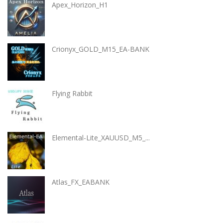
Apex_Horizon_H1
Crionyx_GOLD_M15_EA-BANK
Flying Rabbit
Elemental-Lite_XAUUSD_M5_...
Atlas_FX_EABANK