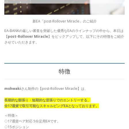
新EA「post-Rollover Miracle」のご紹介
EA-BANKの厳しい審査を突破した優秀なEAのラインナップの中から、本日は
【
post-Rollover Miracle
】をピックアップして、以下にその特徴をご紹介
させていただきます。
特徴
mohwaki
さん制作の【post-Rollover Miracle】は、
長期的な順張り・短期的な逆張りでのエントリーする、
全17通貨で取引可能なスキャルピングEAとなっております。
＜特徴＞
◇17通貨ペア対応 5分足用EAです。
◇15ポジション