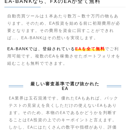
EA-BANKなら、FXのEAが全て無料
自動売買ツールは１本あたり数万～数十万円の物もあ
ります。そのため、EA投資を始める前に初期費用が必
要となります。その費用を資金に回すことができれ
ば…、EA-BANKはその想いを実現します。
EA-BANKでは、登録されている
EAを全て無料
でご利
用可能です。複数のEAを稼働させたポートフォリオを
組むことも無料でできます。
厳しい審査基準で選び抜かれた
EA
EA業界は玉石混淆です。優れたEAもあれば、バック
テストの見栄えを良くしただけの使えないEAもあり
ます。そのため、本物のEAであるかどうかを判断す
ることはEA投資の上でのキーポイントと言えます。
しかし、EAにはたくさんの数字や指標があり、評価