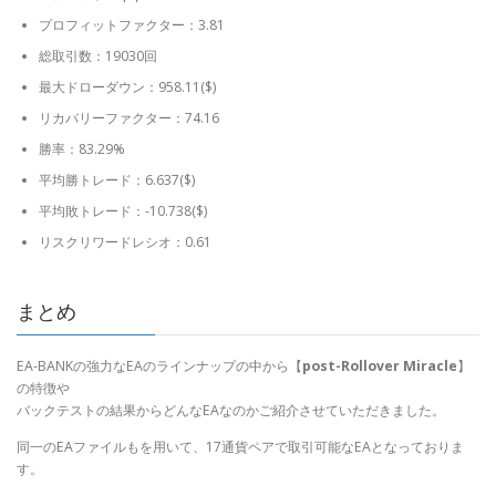
プロフィットファクター：3.81
総取引数：19030回
最大ドローダウン：958.11($)
リカバリーファクター：74.16
勝率：83.29%
平均勝トレード：6.637($)
平均敗トレード：-10.738($)
リスクリワードレシオ：0.61
まとめ
EA-BANKの強力なEAのラインナップの中から【
post-Rollover Miracle
】
の特徴や
バックテストの結果からどんなEAなのかご紹介させていただきました。
同一のEAファイルもを用いて、17通貨ペアで取引可能なEAとなっておりま
す。