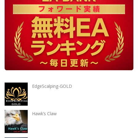
EdgeScalping-GOLD
Hawk’s Claw