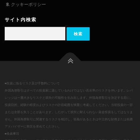
クッキーポリシー
サイト内検索
検
索:
■投資に係るリスク及び手数料について
外国為替取引はすべての投資家に適しているわけではない高水準のリスクを伴います。レバ
レッジは一層大きなリスクと損失の可能性を生み出します。外国為替取引を決定する前に、
投資目的、経験の程度およびリスクの許容範囲を慎重に考慮してください。当初投資の一部
または全部を失うことがあります。したがって損失に耐えられない資金投資をしてはなりま
せん。外国為替取引に関連するリスクを検討し、疑義があるときは中立的な財務または税務
アドバイザーに助言を求めてください。
■免責事項