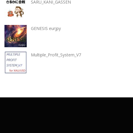
SARU_KANI_GASSEN
GENESIS eurjpy
Multiple_Profit_System_V7