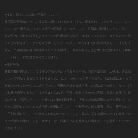
■投資に係るリスク及び手数料について
外国為替取引はすべての投資家に適しているわけではない高水準のリスクを伴います。レバ
レッジは一層大きなリスクと損失の可能性を生み出します。外国為替取引を決定する前に、
投資目的、経験の程度およびリスクの許容範囲を慎重に考慮してください。当初投資の一部
または全部を失うことがあります。したがって損失に耐えられない資金投資をしてはなりま
せん。外国為替取引に関連するリスクを検討し、疑義があるときは中立的な財務または税務
アドバイザーに助言を求めてください。
■免責事項
各種情報の内容については細心の注意を払っておりますが、内容の最新性、正確性、安全性
について保証するものではありません。また、EAのバックテスト結果、収益結果はあくまで
過去のシミュレーション結果であり、将来の利益を保証するものではありません。なお、EA
の動作を保証するものではありませんので、正常に動作するかをお客様ご自身の責任でご確
認のうえご利用ください。当社および情報提供元は、法律上の請求原因の如何を問わず、い
かなる場合においても当該情報の利用に関して生じた利用者に係る損害、損失、費用ならび
に不利益等に関し、一切責任を負わないものとします。投資に関する最終決定はお客様ご自
身の判断でお願いします。当サイトは、日本在住のお客様を勧誘することを意図したもので
はありません。