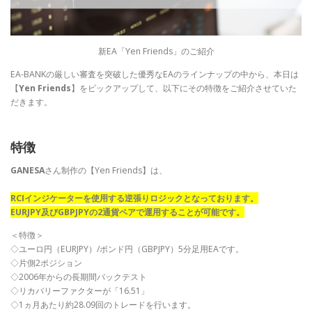
新EA「Yen Friends」のご紹介
EA-BANKの厳しい審査を突破した優秀なEAのラインナップの中から、本日は
【
Yen Friends
】をピックアップして、以下にその特徴をご紹介させていた
だきます。
特徴
GANESA
さん制作の【Yen Friends】は、
RCIインジケーターを使用する逆張りロジックとなっております。
EURJPY及びGBPJPYの2通貨ペアで運用することが可能です。
＜特徴＞
◇ユーロ円（EURJPY）/ポンド円（GBPJPY）5分足用EAです。
◇片側2ポジション
◇2006年からの長期間バックテスト
◇リカバリーファクターが「16.51」
◇1ヵ月あたり約28.09回のトレードを行います。