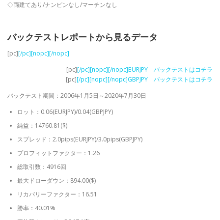
◇両建てあり/ナンピンなし/マーチンなし
バックテストレポートから見るデータ
[pc]
[/pc][nopc]
[/nopc]
[pc]
[/pc][nopc]
[/nopc]EURJPY バックテストはコチラ
[pc]
[/pc][nopc]
[/nopc]GBPJPY バックテストはコチラ
バックテスト期間：2006年1月5日～2020年7月30日
ロット：0.06(EURJPY)/0.04(GBPJPY)
純益：14760.81($)
スプレッド：2.0pips(EURJPY)/3.0pips(GBPJPY)
プロフィットファクター：1.26
総取引数：4916回
最大ドローダウン：894.00($)
リカバリーファクター：16.51
勝率：40.01%