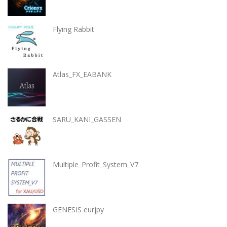
Flying Rabbit
Atlas_FX_EABANK
SARU_KANI_GASSEN
Multiple_Profit_System_V7
GENESIS eurjpy