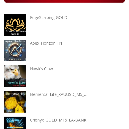
EdgeScalping-GOLD
Apex_Horizon_H1
Hawk’s Claw
Elemental-Lite_XAUUSD_M5_...
Crionyx_GOLD_M15_EA-BANK