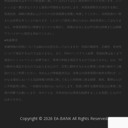
外国為替取引はすべての投資家に適しているわけではない高水準のリスクを伴います。レバ
レッジは一層大きなリスクと損失の可能性を生み出します。外国為替取引を決定する前に、
投資目的、経験の程度およびリスクの許容範囲を慎重に考慮してください。当初投資の一部
または全部を失うことがあります。したがって損失に耐えられない資金投資をしてはなりま
せん。外国為替取引に関連するリスクを検討し、疑義があるときは中立的な財務または税務
アドバイザーに助言を求めてください。
■免責事項
各種情報の内容については細心の注意を払っておりますが、内容の最新性、正確性、安全性
について保証するものではありません。また、EAのバックテスト結果、収益結果はあくまで
過去のシミュレーション結果であり、将来の利益を保証するものではありません。なお、EA
の動作を保証するものではありませんので、正常に動作するかをお客様ご自身の責任でご確
認のうえご利用ください。当社および情報提供元は、法律上の請求原因の如何を問わず、い
かなる場合においても当該情報の利用に関して生じた利用者に係る損害、損失、費用ならび
に不利益等に関し、一切責任を負わないものとします。投資に関する最終決定はお客様ご自
身の判断でお願いします。当サイトは、日本在住のお客様を勧誘することを意図したもので
はありません。
Copyright © 2026 EA-BANK All Rights Reserved.