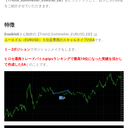
【
Trend_Sommelier_EURUSD_EB
】をピックアップして、以下にその特徴
をご紹介させていただきます。
特徴
DoubleE
さん制作の【Trend_Sommelier_EURUSD_EB】は、
ユーロドル（EURUSD）５分足専用のスキャルタイプのEA
です。
１～2ポジション
でポジションメイクをします。
ヒロセ通商トレードバトルpipsランキングで最高10位になった実績を活かし
て作成したEA
とのことです。