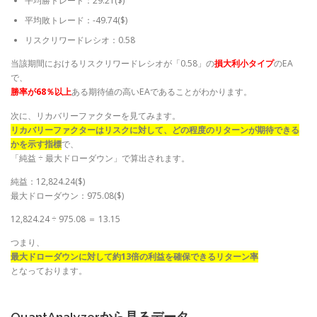
平均勝トレード：29.21($)
平均敗トレード：-49.74($)
リスクリワードレシオ：0.58
当該期間におけるリスクリワードレシオが「0.58」の
損大利小タイプ
のEA
で、
勝率が68％以上
ある期待値の高いEAであることがわかります。
次に、リカバリーファクターを見てみます。
リカバリーファクターはリスクに対して、どの程度のリターンが期待できる
かを示す指標
で、
「純益 ÷ 最大ドローダウン」で算出されます。
純益：12,824.24($)
最大ドローダウン：975.08($)
12,824.24 ÷ 975.08 ＝ 13.15
つまり、
最大ドローダウンに対して約13倍の利益を確保できるリターン率
となっております。