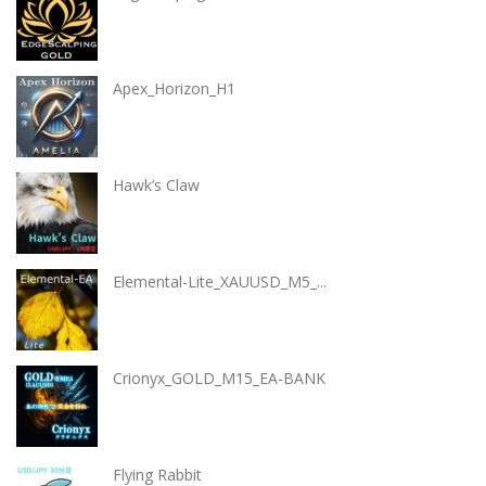
Apex_Horizon_H1
Hawk’s Claw
Elemental-Lite_XAUUSD_M5_...
Crionyx_GOLD_M15_EA-BANK
Flying Rabbit