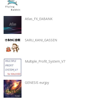
Atlas_FX_EABANK
SARU_KANI_GASSEN
Multiple_Profit_System_V7
GENESIS eurjpy