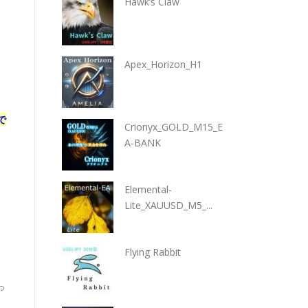
Hawk’s Claw
Apex_Horizon_H1
で
Crionyx_GOLD_M15_E
A-BANK
Elemental-
Lite_XAUUSD_M5_...
Flying Rabbit
っ