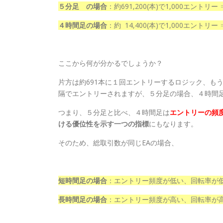
５分足 の場合
：約691,200(本)で1,000エントリー
４時間足の場合
：約 14,400(本)で1,000エントリー
ここから何が分かるでしょうか？
片方は約691本に１回エントリーするロジック、も
隔でエントリーされますが、５分足の場合、４時間
つまり、５分足と比べ、４時間足は
エントリーの頻
ける優位性を示す一つの指標
にもなります。
そのため、総取引数が同じEAの場合、
短時間足の場合
：エントリー頻度が低い、回転率が
長時間足の場合
：エントリー頻度が高い、回転率が