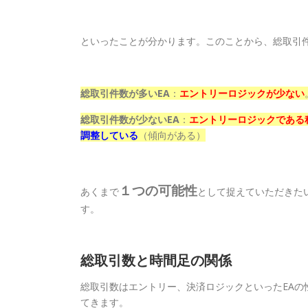
といったことが分かります。このことから、総取引件
総取引件数が多いEA
：
エントリーロジックが少ない
総取引件数が少ないEA
：
エントリーロジックである
調整している
（傾向がある）
１つの可能性
あくまで
として捉えていただきた
す。
総取引数と時間足の関係
総取引数はエントリー、決済ロジックといったEA
てきます。