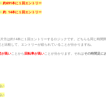
 ⇒
約691本に１回エントリー
 ⇒
約 14本に１回エントリー
う片方は約14本に１回エントリーするロジックです。どちらも同じ時間
足と比較して、エントリーが絞られていることが分かりますね。
度が高い
ことから
回転率が高い
ことが分かります。それは
その時間足に
低い
高い