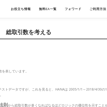
お役立ち情報
無料EA一覧
フォワード
ご利用方法
の６ 総取引数を考える
数を表しています。
トデータですが、これを見ると、HANAは 2005/1/1～2018/4/30の1
す。
法則
から総取引数が多くなればなるほどロジックの優位性を示すこと