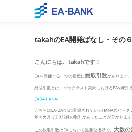
Skip
to
content
takahのEA開発ばなし・そ
こんにちは、takahです！
総取引数
EAを評価する一つの指標に
があります。
総取引数とは、バックテスト期間におけるEAの取引
EA04-HANA-
こちらはEA-BANKに登録されているHANAのバックテス
年４カ月で2,032件の取引があったことが分かりま
大数の
この総取引数はEAにおいて重要な指標で、