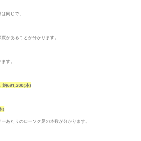
隔は同じで、
頻度があることが分かります。
ります。
 ≒
約691,200(本)
本)
リーあたりのローソク足の本数が分かります。