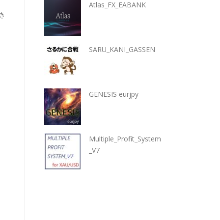
Atlas_FX_EABANK
き
SARU_KANI_GASSEN
GENESIS eurjpy
Multiple_Profit_System
_V7