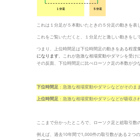
これは１分足が５本動いたときの５分足の動きを表
これをご覧いただくと、１分足だと激しい動きをし
つまり、上位時間足は下位時間足の動きをある程度
になります
。これが急激な相場変動やダマシを受け
その反面、下位時間足に比べローソク足の本数が少
下位時間足
：急激な相場変動やダマシなどがそのま
上位時間足
：急激な相場変動やダマシなどが吸収さ
ここまで分かったところで、ローソク足と総取引数
例えば、過去10年間で1,000件の取引数がある２