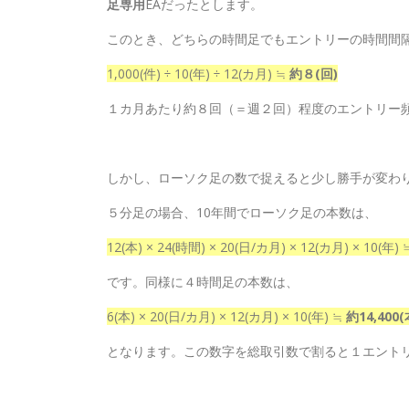
足専用
EAだったとします。
このとき、どちらの時間足でもエントリーの時間間
1,000(件) ÷ 10(年) ÷ 12(カ月) ≒
約８(回)
１カ月あたり約８回（＝週２回）程度のエントリー
しかし、ローソク足の数で捉えると少し勝手が変わ
５分足の場合、10年間でローソク足の本数は、
12(本) × 24(時間) × 20(日/カ月) × 12(カ月) × 10(年)
です。同様に４時間足の本数は、
6(本) × 20(日/カ月) × 12(カ月) × 10(年) ≒
約14,400(
となります。この数字を総取引数で割ると１エント