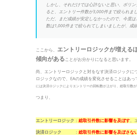
しかし、それだけでは心許ないと思い、ボリン
ると、エントリー件数が3,000件まで絞られ
ただ、まだ成績が安定しなかったので、今度は
数は1,000件まで絞られてしまいましたが、
エントリーロジックが増える
ここから、
傾向がある
ことがお分かりになると思います。
尚、エントリーロジックと対をなす決済ロジックに
ロジックなので、EAの成績を変化させることはあ
には決済ロジックによりエントリーの回転数が上がり、総取引数が
つまり、
エントリーロジック
：
総取引件数に影響を及ぼす
。
決済ロジック
：
総取引件数に影響を及ぼさな