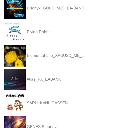
Crionyx_GOLD_M15_EA-BANK
Flying Rabbit
Elemental-Lite_XAUUSD_M5_...
Atlas_FX_EABANK
SARU_KANI_GASSEN
GENESIS eurjpy