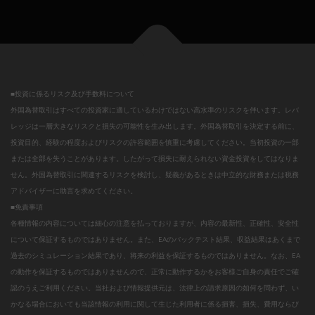
■投資に係るリスク及び手数料について
外国為替取引はすべての投資家に適しているわけではない高水準のリスクを伴います。レバ
レッジは一層大きなリスクと損失の可能性を生み出します。外国為替取引を決定する前に、
投資目的、経験の程度およびリスクの許容範囲を慎重に考慮してください。当初投資の一部
または全部を失うことがあります。したがって損失に耐えられない資金投資をしてはなりま
せん。外国為替取引に関連するリスクを検討し、疑義があるときは中立的な財務または税務
アドバイザーに助言を求めてください。
■免責事項
各種情報の内容については細心の注意を払っておりますが、内容の最新性、正確性、安全性
について保証するものではありません。また、EAのバックテスト結果、収益結果はあくまで
過去のシミュレーション結果であり、将来の利益を保証するものではありません。なお、EA
の動作を保証するものではありませんので、正常に動作するかをお客様ご自身の責任でご確
認のうえご利用ください。当社および情報提供元は、法律上の請求原因の如何を問わず、い
かなる場合においても当該情報の利用に関して生じた利用者に係る損害、損失、費用ならび