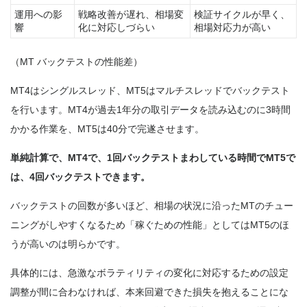
運用への影
戦略改善が遅れ、相場変
検証サイクルが早く、
響
化に対応しづらい
相場対応力が高い
（MT バックテストの性能差）
MT4はシングルスレッド、MT5はマルチスレッドでバックテスト
を行います。MT4が過去1年分の取引データを読み込むのに3時間
かかる作業を、MT5は40分で完遂させます。
単純計算で、MT4で、1回バックテストまわしている時間でMT5で
は、4回バックテストできます。
バックテストの回数が多いほど、相場の状況に沿ったMTのチュー
ニングがしやすくなるため「稼ぐための性能」としてはMT5のほ
うが高いのは明らかです。
具体的には、急激なボラティリティの変化に対応するための設定
調整が間に合わなければ、本来回避できた損失を抱えることにな