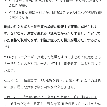
MT4は注文方法が限られるが、MT5は条件付きや複合注文など
柔軟性が高い
MT4は短期売買に不利だが、MT5はスキャルピングや複雑戦略
に有利になる
通貨の注文方式も自動売買の成績に影響する要素に挙げられま
す。なぜなら、注文が遅れたり通らなかったりすると、予定して
いた価格で取引できず、利益が減ったり損失が増えたりするから
です。
MT4はトレーダーが、指定した数量をすべてまとめて約定させる
「一括注文」のみ対応。一方、MT5は「部分約定」にも対応して
います。
たとえば、一括注文で「1万通貨を買う」と指示すれば、1万通貨
が一度に通らなければ取引自体が成立しません。
これに対し、部分約定とは、指定した数量が一度に通らなくて
も、通る分だけ先に約定し、残りを追加で処理していく注文方式