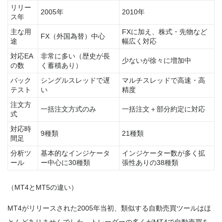
リリー
2005年
2010年
ス年
主な用
FXに加え、株式・先物など
FX（外国為替）中心
途
幅広く対応
対応EA
非常に多い（歴史が長
少ないが徐々に増加中
の数
く蓄積あり）
バック
シングルスレッドで遅
マルチスレッドで高速・高
テスト
い
精度
注文方
一括注文方式のみ
一括注文＋部分約定に対応
式
対応時
9種類
21種類
間足
分析ツ
基本的なインジケータ
インジケーター数が多く拡
ール
ー中心に30種類
張性ありの38種類
（MT4とMT5の違い）
MT4がリリースされた2005年当初、類似する自動売買ツールはほ