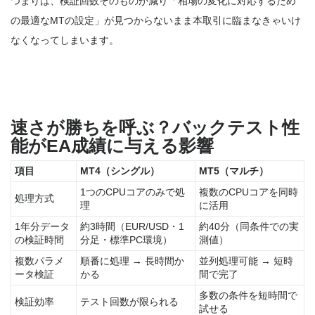
つまりは、検証回数そのものが減り「相場の変化に対応するため
の最適なMTの設定」が見つからないまま本取引に臨まなきゃいけ
なくなってしまいます。
速さが勝ちを呼ぶ？バックテスト性
能がEA成績に与える影響
項目
MT4（シングル）
MT5（マルチ）
1つのCPUコアのみで処
複数のCPUコアを同時
処理方式
理
に活用
1年分データ
約3時間（EUR/USD・1
約40分（同条件での実
の検証時間
分足・標準PC環境）
測値）
複数パラメ
順番に処理 → 長時間か
並列処理可能 → 短時
ータ検証
かる
間で完了
多数の条件を短時間で
検証効率
テスト回数が限られる
試せる