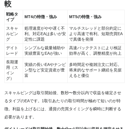
較
戦略タ
MT4の特徴・強み
MT5の特徴・強み
イプ
スキャ
処理速度がやや遅く不
マルチスレッドと部分約定に
ルピン
利。対応EAは多いが安
より高速で有利。短期売買EA
グ
定性に課題
で真価を発揮
デイト
シンプルな裁量補助や
高速バックテストにより検証
レード
実績豊富なEAが強い
効率が高く、調整精度が向上
長期運
実績の長いEAやナンピ
多時間足や複雑注文に対応。
用（ス
ン型など安定資産が豊
将来的なサポート継続を見据
イン
富
えると優位
グ）
スキャルピングは取引開始後、数秒〜数分以内で収益を確定させ
るタイプのEAです。1取引あたりの取引時間が極めて短いのが特
徴。利益を上げるには、通貨の売買タイミングを瞬時に判断する
必要があります。