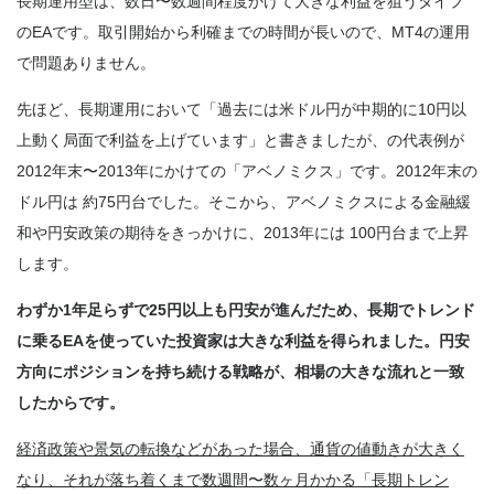
長期運用型は、数日〜数週間程度かけて大きな利益を狙うタイプ
のEAです。取引開始から利確までの時間が長いので、MT4の運用
で問題ありません。
先ほど、長期運用において「過去には米ドル円が中期的に10円以
上動く局面で利益を上げています」と書きましたが、の代表例が
2012年末〜2013年にかけての「アベノミクス」です。2012年末の
ドル円は 約75円台でした。そこから、アベノミクスによる金融緩
和や円安政策の期待をきっかけに、2013年には 100円台まで上昇
します。
わずか1年足らずで25円以上も円安が進んだため、長期でトレンド
に乗るEAを使っていた投資家は大きな利益を得られました。円安
方向にポジションを持ち続ける戦略が、相場の大きな流れと一致
したからです。
経済政策や景気の転換などがあった場合、通貨の値動きが大きく
なり、それが落ち着くまで数週間〜数ヶ月かかる「長期トレン