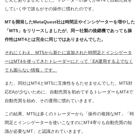
とんどありませんでした。トレーダーの多くがMT4で自動売買を
していく中で誰もがその操作に慣れたのです。
MTを開発したMetaQuest社は時間足やインシゲーターを増やした
「MT5」をリリースしましたが、同一社製の後継機であっても操
作性はMT4とは完全に同じではありませんでした。
それにくわえ、MT5から新たに追加された時間足とインシゲータ
ーはMT4を使ってきたトレーダーにとって「EA運用する上でなく
ても困らない情報」です。
また、同社はMT4とMT5に互換性をもたせませんでした。MT5対
応EAが少ないために、自動売買を初めてするトレーダーもMT4で
自動売買を始め、その運用に慣れていきます。
この結果、MT5は多くのトレーダーから「操作の複雑なMT」「時
間足とインシゲーターを使いこなすのにMT4寄りも自動売買の知
識が必要なMT」と認識されていきます。