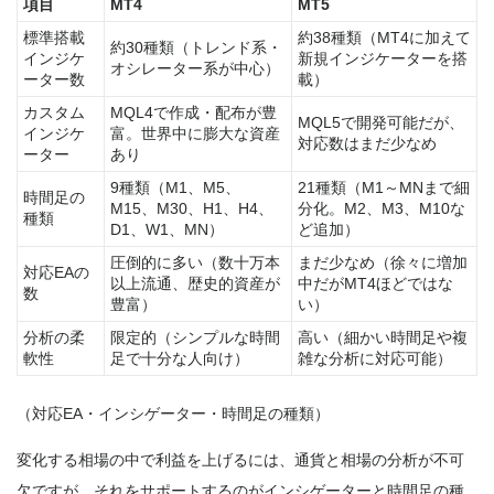
項目
MT4
MT5
標準搭載
約38種類（MT4に加えて
約30種類（トレンド系・
インジケ
新規インジケーターを搭
オシレーター系が中心）
ーター数
載）
カスタム
MQL4で作成・配布が豊
MQL5で開発可能だが、
インジケ
富。世界中に膨大な資産
対応数はまだ少なめ
ーター
あり
9種類（M1、M5、
21種類（M1～MNまで細
時間足の
M15、M30、H1、H4、
分化。M2、M3、M10な
種類
D1、W1、MN）
ど追加）
圧倒的に多い（数十万本
まだ少なめ（徐々に増加
対応EAの
以上流通、歴史的資産が
中だがMT4ほどではな
数
豊富）
い）
分析の柔
限定的（シンプルな時間
高い（細かい時間足や複
軟性
足で十分な人向け）
雑な分析に対応可能）
（対応EA・インシゲーター・時間足の種類）
変化する相場の中で利益を上げるには、通貨と相場の分析が不可
欠ですが、それをサポートするのがインシゲーターと時間足の種