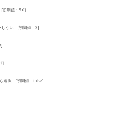
期値：5.0]
しない [初期値：3]
]
1]
ら選択 [初期値：false]