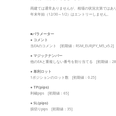
両建ては通常ありませんが、相場の状況次第ではあ
年末年始（12/30～1/2）はエントリーしません。
■パラメーター
● コメント
当EAのコメント [初期値：RSM_EURJPY_M5_v5.2]
● マジックナンバー
他のEAと重複しない番号を割り当てる [初期値：2806
● 単利ロット
1ポジションのロット数 [初期値：0.25]
● TP(pips)
利確pips [初期値：65]
● SL(pips)
損切りpips [初期値：35]