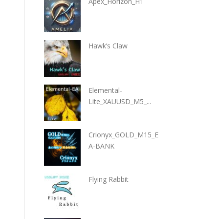
Apex_Horizon_H1
Hawk’s Claw
Elemental-
Lite_XAUUSD_M5_...
Crionyx_GOLD_M15_E
A-BANK
Flying Rabbit