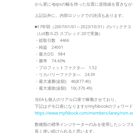
から更に4pipsの幅を持った位置に逆指値を置きな
上記以外に、内部ロジックでの決済もあります。
■17年弱（2007/01/01～2023/10/31）のバックテ
（Lot数:0.25 スプレッド:20で実施）
・総取引数 4466
・純益 24001
・最大DD 984
・勝率 74.43%
・プロフィットファクタ― 1.52
・リカバリーファクタ― 24.39
・最大連勝(金額) 46(877.40)
・最大連敗(金額) 10(-370.49)
当EAも個人のリアル口座で稼働させており、
下記はデモ口座になりますがmyfxbookのフォワー
https://www.myfxbook.com/members/laney/rsm-e
数種類の標準インジケーターのみを使用したシンプ
長く使い続けられると思います。