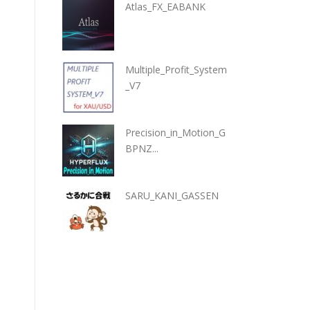
Atlas_FX_EABANK
Multiple_Profit_System
_V7
Precision_in_Motion_G
BPNZ...
SARU_KANI_GASSEN