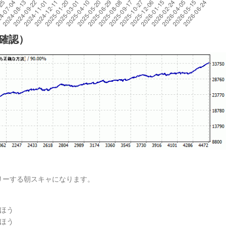
細確認）
ントリーする朝スキャになります。
ほう
ほう