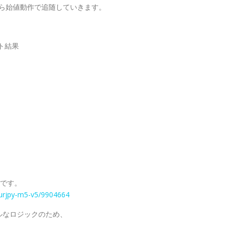
がら始値動作で追随していきます。
スト結果
ドです。
urjpy-m5-v5/9904664
ルなロジックのため、