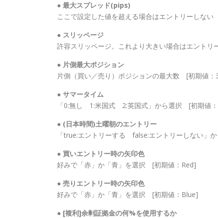
● 最大スプレッド(pips)
ここで設定した値を超える場合はエントリーしない [初
● スリッページ
許容スリッページ。これより大きい場合はエントリー
● 片側最大ポジション
片側（買い／売り）ポジションの最大数 [初期値：3
● サマータイム
「0:無し 1:米国式 2:英国式」から選択 [初期値：
● (日本時間)土曜朝のエントリー
「true:エントリーする false:エントリーしない」か
● 買いエントリー時の矢印色
好みで「赤」か「青」を選択 [初期値：Red]
● 売りエントリー時の矢印色
好みで「赤」か「青」を選択 [初期値：Blue]
● [複利]余剰証拠金の何%を使用するか