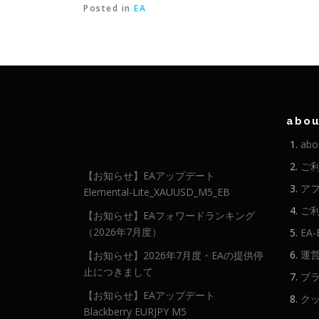
Posted in
EA
abou
abo
ご
【お知らせ】EAアップデート
ア
Elemental-Lite_XAUUSD_M5_EB
ご
【お知らせ】EAフォワードランキング
（2026年7月度）
EA
運
【お知らせ】2026年7月度・EAの提供停
止につきまして
プ
【お知らせ】EAアップデート
ク
Blackberry EURJPY M5