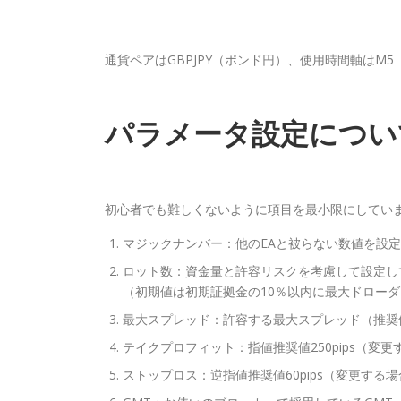
通貨ペアはGBPJPY（ポンド円）、使用時間軸はM
パラメータ設定につい
初心者でも難しくないように項目を最小限にしてい
マジックナンバー：他のEAと被らない数値を設
ロット数：資金量と許容リスクを考慮して設定し
（初期値は初期証拠金の10％以内に最大ドロー
最大スプレッド：許容する最大スプレッド（推奨値3.
テイクプロフィット：指値推奨値250pips（変
ストップロス：逆指値推奨値60pips（変更す