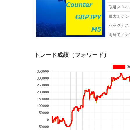
取引スタイ
最大ポジシ
バックテス
両建て／ナ
トレード成績（フォワード）