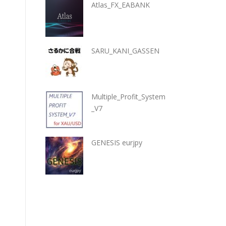
Atlas_FX_EABANK
SARU_KANI_GASSEN
Multiple_Profit_System
_V7
GENESIS eurjpy