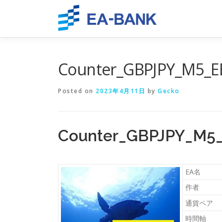
Skip
to
content
Counter_GBPJPY_M5_E
Posted on
2023年4月11日
by
Gecko
Counter_GBPJPY
EA名
作者
通貨ペア
時間軸