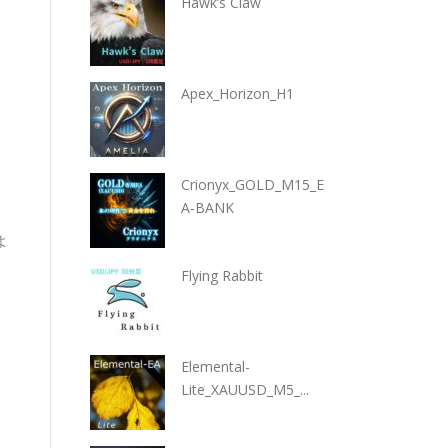
Hawk’s Claw
Apex_Horizon_H1
Crionyx_GOLD_M15_E
A-BANK
よ
Flying Rabbit
Elemental-
Lite_XAUUSD_M5_...