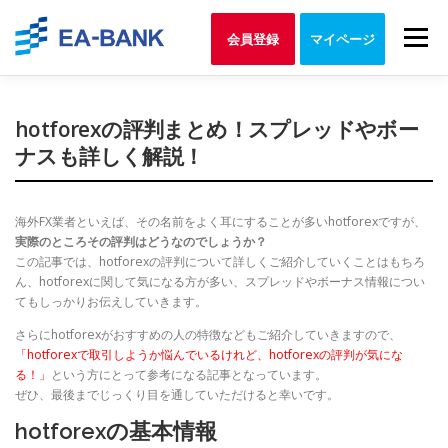
Skip
to
Menu
会員登録
マイページ
content
hotforexの評判まとめ！スプレッドやボー
ナスも詳しく解説！
海外FX業者といえば、その名前をよく耳にすることが多いhotforexですが、
実際のところその評判はどうなのでしょうか？
この記事では、hotforexの評判について詳しくご紹介していくことはもちろ
ん、hotforexに関して気になる方が多い、スプレッドやボーナス情報につい
てもしっかりお伝えしていきます。
さらにhotforexがおすすめの人の特徴などもご紹介していきますので、
「hotforexで取引しようか悩んでいるけれど、hotforexの評判が気にな
る！」
という方にとって参考になる記事となっています。
ぜひ、最後までじっくり目を通していただけると幸いです。
hotforexの基本情報