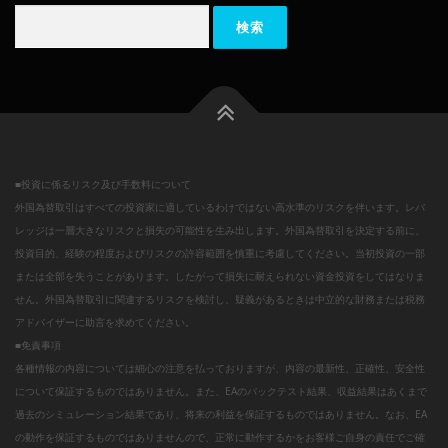
検
索:
■投資に係るリスク及び手数料について
外国為替取引はすべての投資家に適しているわけではない高水準のリスクを伴います。レバ
レッジは一層大きなリスクと損失の可能性を生み出します。外国為替取引を決定する前に、
投資目的、経験の程度およびリスクの許容範囲を慎重に考慮してください。当初投資の一部
または全部を失うことがあります。したがって損失に耐えられない資金投資をしてはなりま
せん。外国為替取引に関連するリスクを検討し、疑義があるときは中立的な財務または税務
アドバイザーに助言を求めてください。
■免責事項
各種情報の内容については細心の注意を払っておりますが、内容の最新性、正確性、安全性
について保証するものではありません。また、EAのバックテスト結果、収益結果はあくまで
過去のシミュレーション結果であり、将来の利益を保証するものではありません。なお、EA
の動作を保証するものではありませんので、正常に動作するかをお客様ご自身の責任でご確