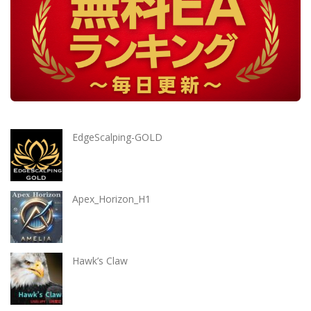
EdgeScalping-GOLD
Apex_Horizon_H1
Hawk’s Claw