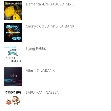
Elemental-Lite_XAUUSD_M5_...
Crionyx_GOLD_M15_EA-BANK
Flying Rabbit
Atlas_FX_EABANK
SARU_KANI_GASSEN