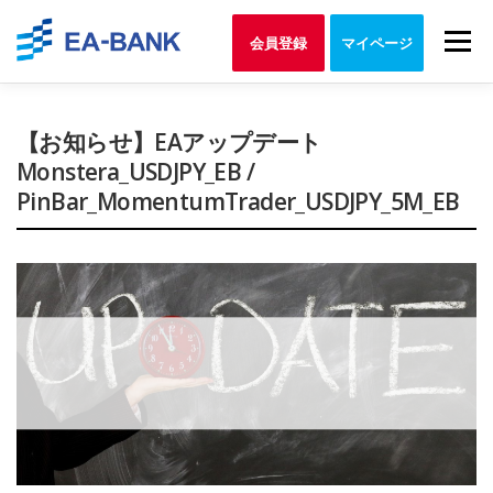
Skip
to
Menu
会員登録
マイページ
content
【お知らせ】EAアップデート
Monstera_USDJPY_EB /
PinBar_MomentumTrader_USDJPY_5M_EB