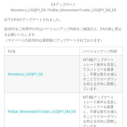
EAアップデート
Monstera_USDJPY_EB / PinBar_MomentumTrader_USDJPY_5M_EB
以下のEAがアップデートされました。
該当EAをご利用中の方はバージョンアップ内容をご確認の上、EAの差し替え
をお願いいたします。
（マイページの該当EAは最新版にアップデートされております）
EA名
バージョンアップ内容
MT4版アップデート
トレード条件を見直し
てエントリーを厳選
Monstera_USDJPY_EB
し、不要な取引を減ら
すことでドローダウン
を抑える方向に調整し
ています。
MT4版アップデート
トレード条件を見直し
てエントリーを厳選
PinBar_MomentumTrader_USDJPY_5M_EB
し、不要な取引を減ら
すことでドローダウン
を抑える方向に調整し
ています。