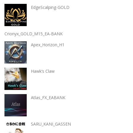
EdgeScalping-GOLD
Crionyx_GOLD_M15_EA-BANK
Apex_Horizon_H1
Hawk’s Claw
Atlas_FX_EABANK
SARU_KANI_GASSEN