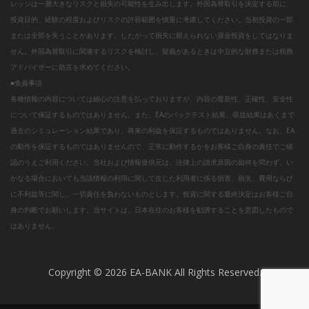
レッジは一層大きなリスクと損失の可能性を生み出します。外国為替取引を決定する前に、
投資目的、経験の程度およびリスクの許容範囲を慎重に考慮してください。当初投資の一部
または全部を失うことがあります。したがって損失に耐えられない資金投資をしてはなりま
せん。外国為替取引に関連するリスクを検討し、疑義があるときは中立的な財務または税務
アドバイザーに助言を求めてください。
■免責事項
各種情報の内容については細心の注意を払っておりますが、内容の最新性、正確性、安全性
について保証するものではありません。また、EAのバックテスト結果、収益結果はあくまで
過去のシミュレーション結果であり、将来の利益を保証するものではありません。なお、EA
の動作を保証するものではありませんので、正常に動作するかをお客様ご自身の責任でご確
認のうえご利用ください。当社および情報提供元は、法律上の請求原因の如何を問わず、い
かなる場合においても当該情報の利用に関して生じた利用者に係る損害、損失、費用ならび
に不利益等に関し、一切責任を負わないものとします。投資に関する最終決定はお客様ご自
身の判断でお願いします。当サイトは、日本在住のお客様を勧誘することを意図したもので
はありません。
Copyright © 2026 EA-BANK All Rights Reserved.