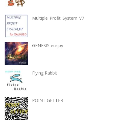
Multiple_Profit_System_V7
GENESIS eurjpy
Flying Rabbit
POINT GETTER