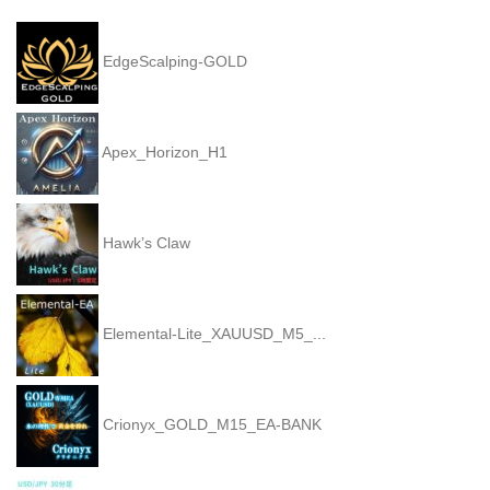
EdgeScalping-GOLD
Apex_Horizon_H1
Hawk’s Claw
Elemental-Lite_XAUUSD_M5_...
Crionyx_GOLD_M15_EA-BANK