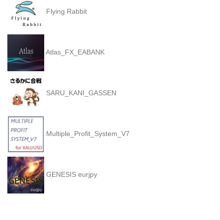
Flying Rabbit
Atlas_FX_EABANK
SARU_KANI_GASSEN
Multiple_Profit_System_V7
GENESIS eurjpy