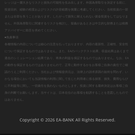
レッジは一層大きなリスクと損失の可能性を生み出します。外国為替取引を決定する前に、
投資目的、経験の程度およびリスクの許容範囲を慎重に考慮してください。当初投資の一部
または全部を失うことがあります。したがって損失に耐えられない資金投資をしてはなりま
せん。外国為替取引に関連するリスクを検討し、疑義があるときは中立的な財務または税務
アドバイザーに助言を求めてください。
■免責事項
各種情報の内容については細心の注意を払っておりますが、内容の最新性、正確性、安全性
について保証するものではありません。また、EAのバックテスト結果、収益結果はあくまで
過去のシミュレーション結果であり、将来の利益を保証するものではありません。なお、EA
の動作を保証するものではありませんので、正常に動作するかをお客様ご自身の責任でご確
認のうえご利用ください。当社および情報提供元は、法律上の請求原因の如何を問わず、い
かなる場合においても当該情報の利用に関して生じた利用者に係る損害、損失、費用ならび
に不利益等に関し、一切責任を負わないものとします。投資に関する最終決定はお客様ご自
身の判断でお願いします。当サイトは、日本在住のお客様を勧誘することを意図したもので
はありません。
Copyright © 2026 EA-BANK All Rights Reserved.