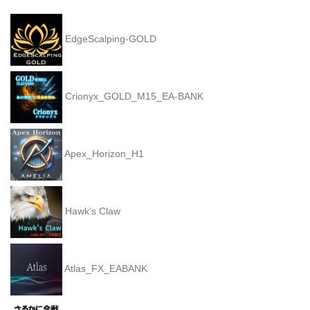
EdgeScalping-GOLD
Crionyx_GOLD_M15_EA-BANK
Apex_Horizon_H1
Hawk’s Claw
Atlas_FX_EABANK