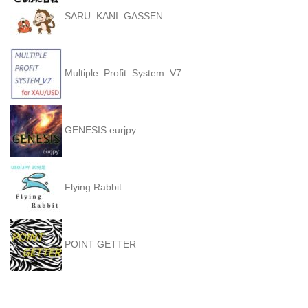
SARU_KANI_GASSEN
Multiple_Profit_System_V7
GENESIS eurjpy
Flying Rabbit
POINT GETTER