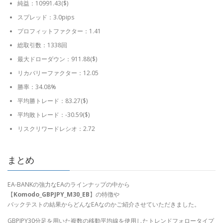
純益：10991.43($)
スプレッド：3.0pips
プロフィットファクター：1.41
総取引数：1338回
最大ドローダウン：911.88($)
リカバリーファクター：12.05
勝率：34.08%
平均勝トレード：83.27($)
平均敗トレード：-30.59($)
リスクリワードレシオ：2.72
まとめ
EA-BANKの強力なEAのラインナップの中から
【
Komodo_GBPJPY_M30_EB
】の特徴や
バックテストの結果からどんなEAなのかご紹介させていただきました。
GBPJPY30分足を用いた複数の移動平均線を使用したトレンドフォロータイプ