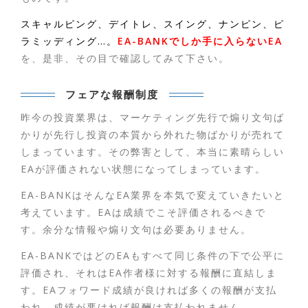
スキャルピング、デイトレ、スイング、ナンピン、ピ
ラミッディング…。
EA-BANKでしか手に入らないEA
を、是非、その目で確認してみて下さい。
フェアな報酬制度
昨今の投資業界は、マーケティング先行で煽り文句ば
かりが先行し投資の本質から外れた物ばかりが売れて
しまっています。その弊害として、本当に素晴らしい
EAが評価されない状態になってしまっています。
EA-BANKはそんなEA業界を本気で変えていきたいと
考えています。EAは成績でこそ評価されるべきで
す。余分な情報や煽り文句は必要ありません。
EA-BANKではどのEAもすべて同じ条件の下で公平に
評価され、それはEA作者様に対する報酬に直結しま
す。EAフォワード成績が良ければ多くの報酬が支払
われ、成績が悪ければ報酬は支払われません。