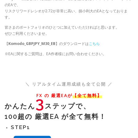
のEAで、
リスクリワードレシオが2.72が非常に高い、損小利大のEAとなっておりま
す。
皆さまのポートフォリオのひとつに加えていただければと思います。
ぜひご利用くださいませ。
【
Komodo_GBPJPY_M30_EB
】のダウンロードは
こちら
※EAに関するご質問は、EA作者様にお問い合わせください。
＼ リアルタイム運用成績も全て公開 ／
FX の 厳選EAが
【全て無料】
3
かんたん
ステップで、
100超の 厳選EA が全て無料！
STEP
1