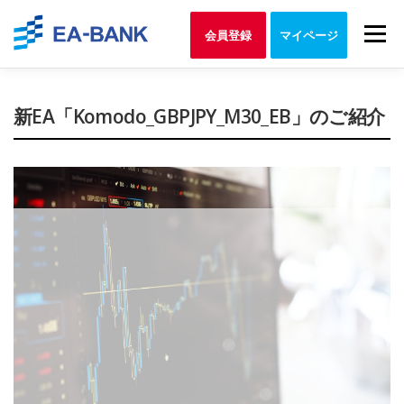
Skip
to
Menu
会員登録
マイページ
content
新EA「Komodo_GBPJPY_M30_EB」のご紹介