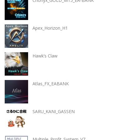
Crionyx_GOLD_M15_EA-BANK
Apex_Horizon_H1
Hawk’s Claw
Atlas_FX_EABANK
SARU_KANI_GASSEN
Multiple_Profit_System_V7