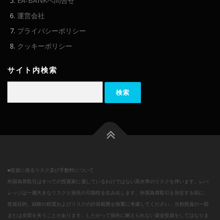
EA-BANKへ問合せ
運営会社
プライバシーポリシー
クッキーポリシー
サイト内検索
検
索:
■投資に係るリスク及び手数料について
外国為替取引はすべての投資家に適しているわけではない高水準のリスクを伴います。レバ
レッジは一層大きなリスクと損失の可能性を生み出します。外国為替取引を決定する前に、
投資目的、経験の程度およびリスクの許容範囲を慎重に考慮してください。当初投資の一部
または全部を失うことがあります。したがって損失に耐えられない資金投資をしてはなりま