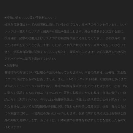
■投資に係るリスク及び手数料について
外国為替取引はすべての投資家に適しているわけではない高水準のリスクを伴います。レバ
レッジは一層大きなリスクと損失の可能性を生み出します。外国為替取引を決定する前に、
投資目的、経験の程度およびリスクの許容範囲を慎重に考慮してください。当初投資の一部
または全部を失うことがあります。したがって損失に耐えられない資金投資をしてはなりま
せん。外国為替取引に関連するリスクを検討し、疑義があるときは中立的な財務または税務
アドバイザーに助言を求めてください。
■免責事項
各種情報の内容については細心の注意を払っておりますが、内容の最新性、正確性、安全性
について保証するものではありません。また、EAのバックテスト結果、収益結果はあくまで
過去のシミュレーション結果であり、将来の利益を保証するものではありません。なお、EA
の動作を保証するものではありませんので、正常に動作するかをお客様ご自身の責任でご確
認のうえご利用ください。当社および情報提供元は、法律上の請求原因の如何を問わず、い
かなる場合においても当該情報の利用に関して生じた利用者に係る損害、損失、費用ならび
に不利益等に関し、一切責任を負わないものとします。投資に関する最終決定はお客様ご自
身の判断でお願いします。当サイトは、日本在住のお客様を勧誘することを意図したもので
はありません。