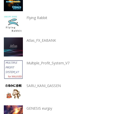
Flying Rabbit
Atlas_FX_EABANK
Multiple_Profit_System_V7
SARU_KANI_GASSEN
GENESIS eurjpy