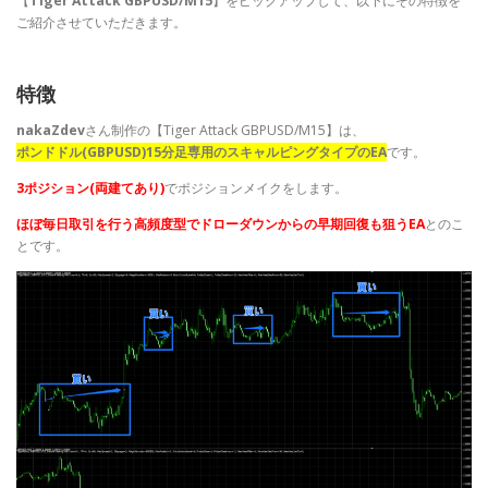
【
Tiger Attack GBPUSD/M15
】をピックアップして、以下にその特徴を
ご紹介させていただきます。
特徴
nakaZdev
さん制作の【Tiger Attack GBPUSD/M15】は、
ポンドドル(GBPUSD)15分足専用のスキャルピングタイプのEA
です。
3ポジション(両建てあり)
でポジションメイクをします。
ほぼ毎日取引を行う高頻度型でドローダウンからの早期回復も狙うEA
とのこ
とです。