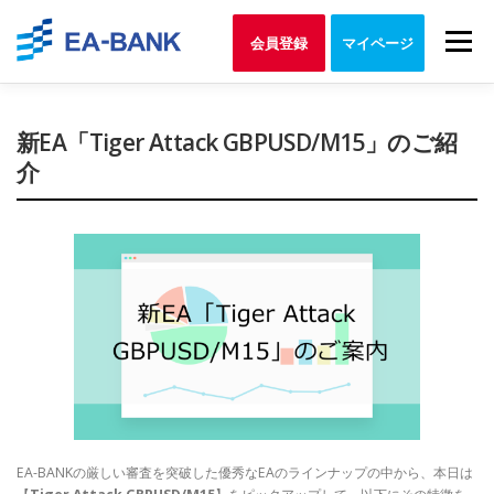
Skip
to
Menu
会員登録
マイページ
content
新EA「Tiger Attack GBPUSD/M15」のご紹
介
EA-BANKの厳しい審査を突破した優秀なEAのラインナップの中から、本日は