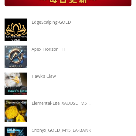
EdgeScalping-GOLD
Apex_Horizon_H1
Hawk’s Claw
Elemental-Lite_XAUUSD_M5_...
Crionyx_GOLD_M15_EA-BANK