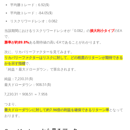
平均勝トレード：6.92($)
平均敗トレード：-84.05($)
リスクリワードレシオ：0.082
当該期間におけるリスクリワードレシオが「0.082」の
損大利小タイプ
のEA
で、
勝率が約89.8%
ある期待値の高いEAであることがわかります。
次に、リカバリーファクターを見てみます。
リカバリーファクターはリスクに対して、どの程度のリターンが期待できる
かを示す指標
で、
「純益 ÷ 最大ドローダウン」で算出されます。
純益：7,230.31($)
最大ドローダウン：908.51($)
7,230.31 ÷ 908.51 ＝ 7.958
つまり、
最大ドローダウンに対して約7.96倍の利益を確保できるリターン率
となって
おります。