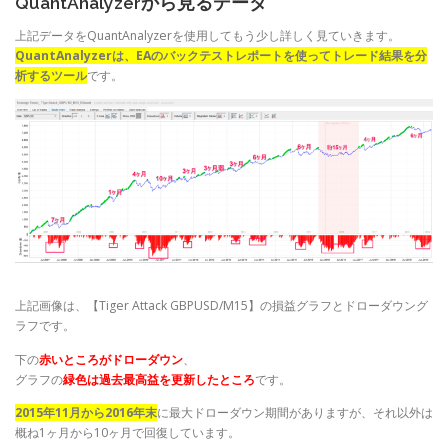
QuantAnalyzerから見るデータ
上記データをQuantAnalyzerを使用してもう少し詳しく見ていきます。
QuantAnalyzerは、EAのバックテストレポートを使ってトレード結果を分
析するツール
です。
上記画像は、【Tiger Attack GBPUSD/M15】の損益グラフとドローダウング
ラフです。
下の
赤いところがドローダウン
、
グラフの
緑色は過去最高益を更新したところ
です。
2015年11月から2016年末
に最大ドローダウン期間がありますが、それ以外は
概ね1ヶ月から10ヶ月で回復しています。