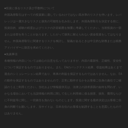
■投資に係るリスク及び手数料について
外国為替取引はすべての投資家に適しているわけではない高水準のリスクを伴います。レバ
レッジは一層大きなリスクと損失の可能性を生み出します。外国為替取引を決定する前に、
投資目的、経験の程度およびリスクの許容範囲を慎重に考慮してください。当初投資の一部
または全部を失うことがあります。したがって損失に耐えられない資金投資をしてはなりま
せん。外国為替取引に関連するリスクを検討し、疑義があるときは中立的な財務または税務
アドバイザーに助言を求めてください。
■免責事項
各種情報の内容については細心の注意を払っておりますが、内容の最新性、正確性、安全性
について保証するものではありません。また、EAのバックテスト結果、収益結果はあくまで
過去のシミュレーション結果であり、将来の利益を保証するものではありません。なお、EA
の動作を保証するものではありませんので、正常に動作するかをお客様ご自身の責任でご確
認のうえご利用ください。当社および情報提供元は、法律上の請求原因の如何を問わず、い
かなる場合においても当該情報の利用に関して生じた利用者に係る損害、損失、費用ならび
に不利益等に関し、一切責任を負わないものとします。投資に関する最終決定はお客様ご自
身の判断でお願いします。当サイトは、日本在住のお客様を勧誘することを意図したもので
はありません。