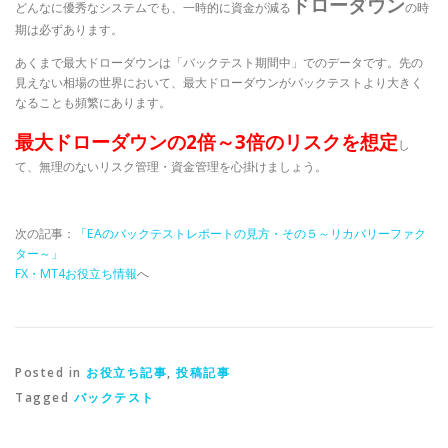
ドローダウン
どんなに優秀なシステムでも、一時的に資金が減る
の時
期は必ずあります。
あくまで最大ドローダウンは「バックテスト期間中」でのデータです。先の
見えない相場の世界において、最大ドローダウンがバックテストより大きく
なることも頻繁にあります。
最大ドローダウンの2倍～3倍のリスクを想定
し
て、無理のないリスク管理・資金管理を心掛けましょう。
次の記事：
「EAのバックテストレポートの見方・その５～リカバリーファク
ター～」
FX・MT4お役立ち情報
へ
Posted in
お役立ち記事
,
投稿記事
Tagged
バックテスト