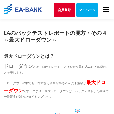
Skip
to
Menu
会員登録
マイページ
content
EAのバックテストレポートの見方・その４
～最大ドローダウン～
最大ドローダウンとは？
ドローダウン
とは、負けトレードにより資金が落ち込んだ下落幅のこ
とを表します。
最大ドロ
ドローダウンの中でも一番大きく資金が落ち込んだ下落幅が
ーダウン
です。つまり、最大ドローダウンは、バックテストした期間で
一番資金が減ったタイミングです。