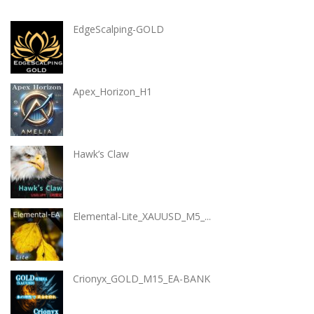
EdgeScalping-GOLD
Apex_Horizon_H1
Hawk’s Claw
Elemental-Lite_XAUUSD_M5_...
Crionyx_GOLD_M15_EA-BANK