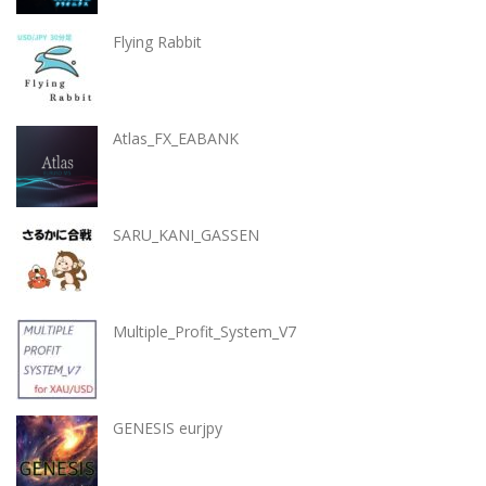
Flying Rabbit
Atlas_FX_EABANK
SARU_KANI_GASSEN
Multiple_Profit_System_V7
GENESIS eurjpy