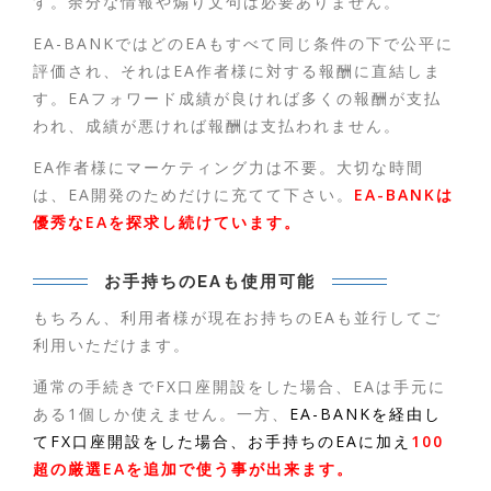
す。余分な情報や煽り文句は必要ありません。
EA-BANKではどのEAもすべて同じ条件の下で公平に
評価され、それはEA作者様に対する報酬に直結しま
す。EAフォワード成績が良ければ多くの報酬が支払
われ、成績が悪ければ報酬は支払われません。
EA作者様にマーケティング力は不要。大切な時間
は、EA開発のためだけに充てて下さい。
EA-BANKは
優秀なEAを探求し続けています。
お手持ちのEAも使用可能
もちろん、利用者様が現在お持ちのEAも並行してご
利用いただけます。
通常の手続きでFX口座開設をした場合、EAは手元に
ある1個しか使えません。一方、
EA-BANKを経由し
てFX口座開設をした場合、お手持ちのEAに加え
100
超の厳選EAを追加で使う事が出来ます。