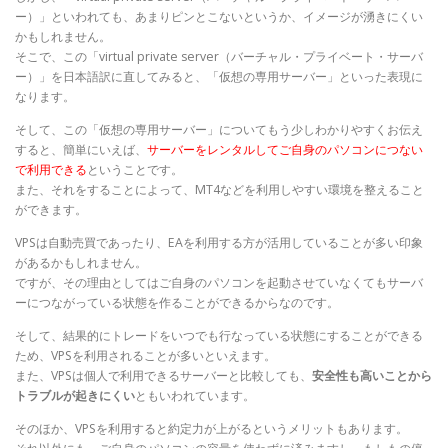
ー）」といわれても、あまりピンとこないというか、イメージが湧きにくい
かもしれません。
そこで、この「virtual private server（バーチャル・プライベート・サーバ
ー）」を日本語訳に直してみると、「仮想の専用サーバー」といった表現に
なります。
そして、この「仮想の専用サーバー」についてもう少しわかりやすくお伝え
すると、簡単にいえば、
サーバーをレンタルしてご自身のパソコンにつない
で利用できる
ということです。
また、それをすることによって、MT4などを利用しやすい環境を整えること
ができます。
VPSは自動売買であったり、EAを利用する方が活用していることが多い印象
があるかもしれません。
ですが、その理由としてはご自身のパソコンを起動させていなくてもサーバ
ーにつながっている状態を作ることができるからなのです。
そして、結果的にトレードをいつでも行なっている状態にすることができる
ため、VPSを利用されることが多いといえます。
また、VPSは個人で利用できるサーバーと比較しても、
安全性も高いことから
トラブルが起きにくい
ともいわれています。
そのほか、VPSを利用すると約定力が上がるというメリットもあります。