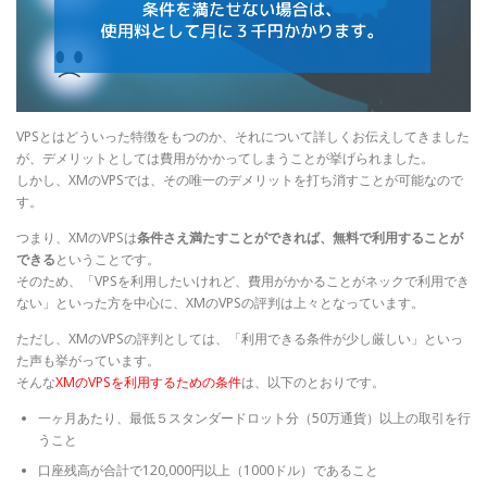
VPSとはどういった特徴をもつのか、それについて詳しくお伝えしてきました
が、デメリットとしては費用がかかってしまうことが挙げられました。
しかし、XMのVPSでは、その唯一のデメリットを打ち消すことが可能なので
す。
つまり、XMのVPSは
条件さえ満たすことができれば、無料で利用することが
できる
ということです。
そのため、「VPSを利用したいけれど、費用がかかることがネックで利用でき
ない」といった方を中心に、XMのVPSの評判は上々となっています。
ただし、XMのVPSの評判としては、「利用できる条件が少し厳しい」といっ
た声も挙がっています。
そんな
XMのVPSを利用するための条件
は、以下のとおりです。
一ヶ月あたり、最低５スタンダードロット分（50万通貨）以上の取引を行
うこと
口座残高が合計で120,000円以上（1000ドル）であること