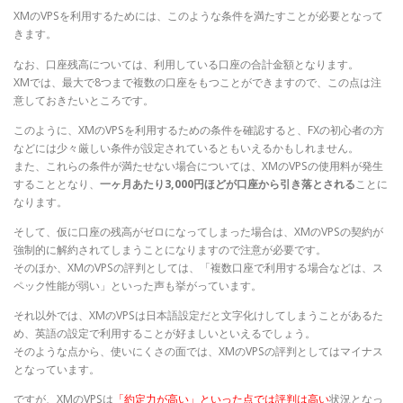
XMのVPSを利用するためには、このような条件を満たすことが必要となって
きます。
なお、口座残高については、利用している口座の合計金額となります。
XMでは、最大で8つまで複数の口座をもつことができますので、この点は注
意しておきたいところです。
このように、XMのVPSを利用するための条件を確認すると、FXの初心者の方
などには少々厳しい条件が設定されているともいえるかもしれません。
また、これらの条件が満たせない場合については、XMのVPSの使用料が発生
することとなり、
一ヶ月あたり3,000円ほどが口座から引き落とされる
ことに
なります。
そして、仮に口座の残高がゼロになってしまった場合は、XMのVPSの契約が
強制的に解約されてしまうことになりますので注意が必要です。
そのほか、XMのVPSの評判としては、「複数口座で利用する場合などは、ス
ペック性能が弱い」といった声も挙がっています。
それ以外では、XMのVPSは日本語設定だと文字化けしてしまうことがあるた
め、英語の設定で利用することが好ましいといえるでしょう。
そのような点から、使いにくさの面では、XMのVPSの評判としてはマイナス
となっています。
ですが、XMのVPSは
「約定力が高い」といった点では評判は高い
状況となっ