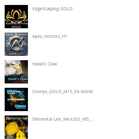
EdgeScalping-GOLD
Apex_Horizon_H1
Hawk’s Claw
Crionyx_GOLD_M15_EA-BANK
Elemental-Lite_XAUUSD_M5_...