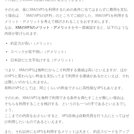
そのため、仮にXMのVPSを利用するための条件に当てはまらずに費用を支払
う場合は、「XMのVPSの評判」のところでご紹介した、XMのVPSを利用する
メリット・デメリットを考えて検討されることをおすすめします。
なお、
XMのVPSのメリット・デメリット
を今一度確認すると、以下のような
内容が挙げられます。
約定力が高い（メリット）
スペックが若干弱い（デメリット）
日本語だと文字化けする（デメリット）
つまり、XMのVPSは無料だからこそ利用する価値は高いといえますが、ほか
のVPSと変わらない料金を支払ってまで利用する価値があるかといえば、それ
は難しいのかもしれません。
有料のVPSとしては、同じくらいの料金でさらに高性能なVPSもあります。
そのため、XMのVPSを無料で利用できる条件を満たすことが難しい場合は、
そちらを利用することを検討する、というのも一つの手であるといえるでし
ょう。
ここまでの内容をおさらいすると、VPS自体は自動売買を行う人にとってはぜ
ひ利用したいものであるといえます。
また、それ以外にもVPSを利用するメリットは大きく、約定スピードをアップ