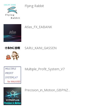
Flying Rabbit
Atlas_FX_EABANK
SARU_KANI_GASSEN
Multiple_Profit_System_V7
Precision_in_Motion_GBPNZ...