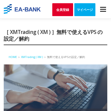
Skip
to
Menu
会員登録
マイページ
content
［ XMTrading ( XM ) ］無料で使えるVPS の
設定／解約
HOME
＞
XMTrading ( XM )
＞
無料で使えるVPSの設定／解約