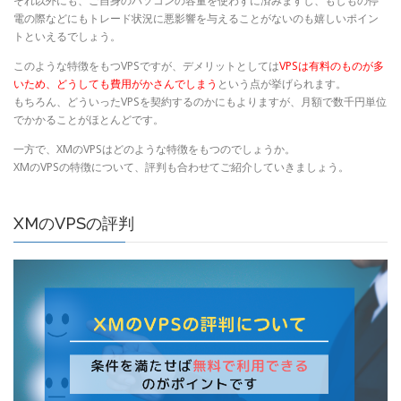
それ以外にも、ご自身のパソコンの容量を使わずに済みますし、もしもの停
電の際などにもトレード状況に悪影響を与えることがないのも嬉しいポイン
トといえるでしょう。
このような特徴をもつVPSですが、デメリットとしては
VPSは有料のものが多
いため、どうしても費用がかさんでしまう
という点が挙げられます。
もちろん、どういったVPSを契約するのかにもよりますが、月額で数千円単位
でかかることがほとんどです。
一方で、XMのVPSはどのような特徴をもつのでしょうか。
XMのVPSの特徴について、評判も合わせてご紹介していきましょう。
XMのVPSの評判