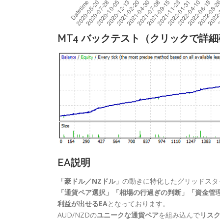
MT4 バックテスト（クリックで詳
EA説明
「豪ドル／NZドル」
の動きに特化したグリッドスタイ
「通貨ペア選択」「相場の行過ぎの判断」「資金管
利益が出せるEA
となっております。
AUD/NZDの
ユニークな通貨ペア
を組み込んで
リス