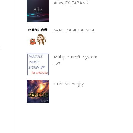
Atlas_FX_EABANK
SARU_KANI_GASSEN
明
Multiple_Profit_System
_V7
GENESIS eurjpy