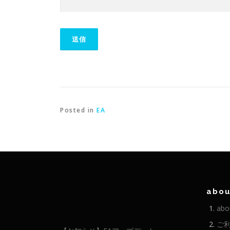
Posted in
EA
abou
abo
ご