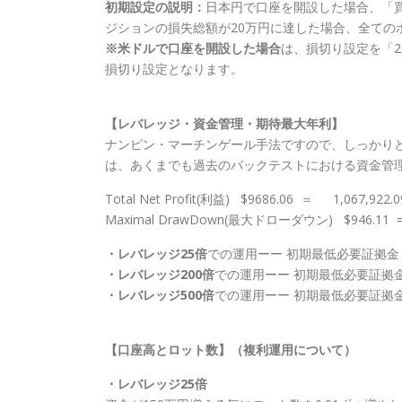
初期設定の説明：
日本円で口座を開設した場合、「
ジションの損失総額が20万円に達した場合、全ての
※米ドルで口座を開設した場合
は、損切り設定を「20
損切り設定となります。
【レバレッジ・資金管理・期待最大年利】
ナンピン・マーチンゲール手法ですので、しっかりと
は、あくまでも過去のバックテストにおける資金管理
Total Net Profit(利益) $9686.06 ＝ 1,067,92
Maximal DrawDown(最大ドローダウン) $946.11 = 
・レバレッジ25倍
での運用ーー 初期最低必要証拠金 
・レバレッジ200倍
での運用ーー 初期最低必要証拠金
・レバレッジ500倍
での運用ーー 初期最低必要証拠金
【口座高とロット数】（複利運用について）
・レバレッジ25倍