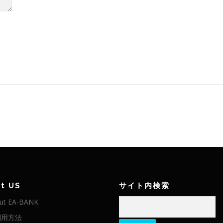
t US
サイト内検索
検
ut EA-BANK
索:
利用方法