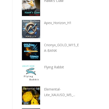
Hawk’s Claw
Apex_Horizon_H1
Crionyx_GOLD_M15_E
A-BANK
Flying Rabbit
Elemental-
Lite_XAUUSD_M5_...