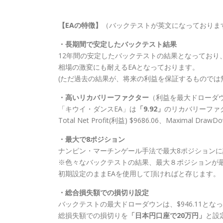
【EAの特徴】
（バックテストが英文になっておりま
・長期間で安定したバックテスト結果
12年間の安定したバックテストの結果となっており、
相場の激変にも耐えるEAとなっております。
(ただ過去の結果が、将来の利益を保証するものでは
・高いリカバリーファクター
（利益を最大ドローダ
「キウイ・ダンスEA」は
「9.92」
のリカバリーファク
Total Net Profit(利益) $9686.06、Maximal Dr
・最大で8ポジション
ナンピン・マーチンゲール手法で最大8ポジション
※色々なバックテストの結果、最大８ポジションが
初期設定のままEAを使用して頂ければと存じます。
・総合損失額での損切り設定
バックテストの最大ドローダウンは、$946.11と
総損失額での損切りを
「日本円口座で20万円」
と設