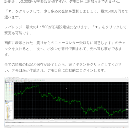
証拠金：50,000円が初期設定値ですが、デモ口座は追加入金できません。
「▼」をクリックして、少し多めの金額を選択しましょう。最大500万円まで
選べます。
レバレッジ：最大の1：500が初期設定値になります。「▼」をクリックして
変更も可能です。
画面に表示された「貴社からのニュースレター受取りに同意します」のチェ
ックを入れると、「次へ」ボタンが青枠で囲まれて、先へ進む事ができま
す。
全ての情報の転記と保存が終了したら、完了ボタンをクリックしてくださ
い。デモ口座が作成され、デモ口座に自動的にログインします。