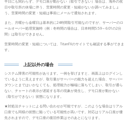
平日にも関わらず、デモ口座が動かない（取引できない）場合は、海外の祝
日や取引所の休場に伴う、営業時間の変更・短縮がないか調べてみましょ
う。営業時間の変更・短縮は事前にメールで通知されます。
また、月曜から金曜日は基本的に24時間取引可能なのですが、サーバーのロ
ールオーバー処理実施時（例：冬時間の場合は、日本時間5:59～6:01の2分
間）は取引ができません。
営業時間の変更・短縮については、TitanFXのサイトでも確認する事ができま
す。
上記以外の場合
システム障害の可能性があります。一例を挙げますと、画面上はログインし
ているように見えますが、取引量がサーバーの能力を超えた場合、サーバー
ダウンとまではいかなくても、処理能力が極端に落ちてしまい、取引が通ら
ない、チャートの表示が遅延する等の現象が発生し、デモ口座が動かない
（取引ができない）状態になります。
★対処法チャットによる問い合わせが可能ですが、このような場合はリアル
口座でも同様の状態に陥っている可能性が高いです。対応はリアル口座が優
先されますので、デモ口座の復旧作業はそのあとになります。