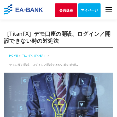
Skip
to
Menu
会員登録
マイページ
content
［TitanFX］デモ口座の開設、ログイン／開
設できない時の対処法
HOME
＞
TitanFX（FX×EA）
＞
デモ口座の開設、ログイン／開設できない時の対処法