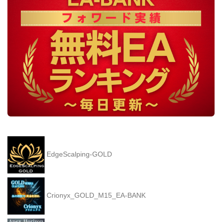
EdgeScalping-GOLD
Crionyx_GOLD_M15_EA-BANK