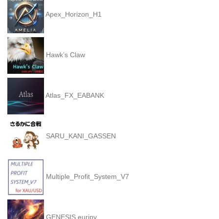
Apex_Horizon_H1
Hawk’s Claw
Atlas_FX_EABANK
SARU_KANI_GASSEN
Multiple_Profit_System_V7
GENESIS eurjpy