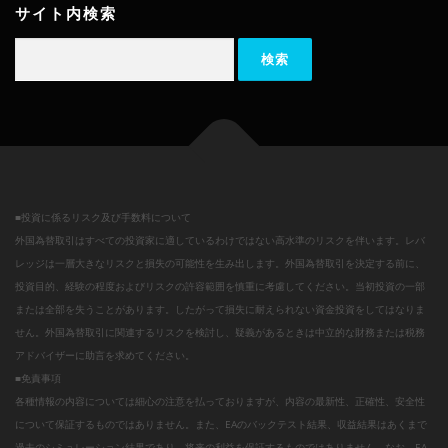
サイト内検索
検索:
■投資に係るリスク及び手数料について
外国為替取引はすべての投資家に適しているわけではない高水準のリスクを伴います。レバ
レッジは一層大きなリスクと損失の可能性を生み出します。外国為替取引を決定する前に、
投資目的、経験の程度およびリスクの許容範囲を慎重に考慮してください。当初投資の一部
または全部を失うことがあります。したがって損失に耐えられない資金投資をしてはなりま
せん。外国為替取引に関連するリスクを検討し、疑義があるときは中立的な財務または税務
アドバイザーに助言を求めてください。
■免責事項
各種情報の内容については細心の注意を払っておりますが、内容の最新性、正確性、安全性
について保証するものではありません。また、EAのバックテスト結果、収益結果はあくまで
過去のシミュレーション結果であり、将来の利益を保証するものではありません。なお、EA