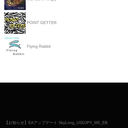
POINT GETTER
Flying Rabbit
【お知らせ】EAアップデート SkyLong_USDJPY_M5_EB