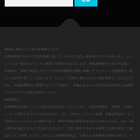
■投資に係るリスク及び手数料について
外国為替取引はすべての投資家に適しているわけではない高水準のリスクを伴います。レバ
レッジは一層大きなリスクと損失の可能性を生み出します。外国為替取引を決定する前に、
投資目的、経験の程度およびリスクの許容範囲を慎重に考慮してください。当初投資の一部
または全部を失うことがあります。したがって損失に耐えられない資金投資をしてはなりま
せん。外国為替取引に関連するリスクを検討し、疑義があるときは中立的な財務または税務
アドバイザーに助言を求めてください。
■免責事項
各種情報の内容については細心の注意を払っておりますが、内容の最新性、正確性、安全性
について保証するものではありません。また、EAのバックテスト結果、収益結果はあくまで
過去のシミュレーション結果であり、将来の利益を保証するものではありません。なお、EA
の動作を保証するものではありませんので、正常に動作するかをお客様ご自身の責任でご確
認のうえご利用ください。当社および情報提供元は、法律上の請求原因の如何を問わず、い