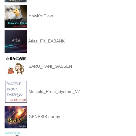
Hawk’s Claw
Atlas_FX_EABANK
SARU_KANI_GASSEN
Multiple_Profit_System_V7
GENESIS eurjpy