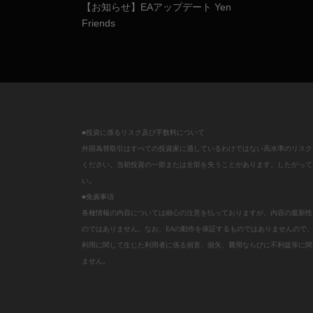
【お知らせ】EAアップデート Yen
Friends
■投資に係るリスク及び手数料について
外国為替取引はすべての投資家に適しているわけではない高水準のリスク
ください。当初投資の一部または全部を失うことがあります。したがって
い。
■免責事項
各種情報の内容については細心の注意を払っておりますが、内容の最新性
のではありません。なお、EAの動作を保証するものではありませんので
利用に関して生じた利用者に係る損害、損失、費用ならびに不利益等に関
ません。