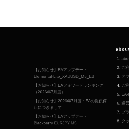
abou
abo
ご
【お知らせ】EAアップデート
Elemental-Lite_XAUUSD_M5_EB
ア
【お知らせ】EAフォワードランキング
ご
（2026年7月度）
EA
【お知らせ】2026年7月度・EAの提供停
運
止につきまして
プ
【お知らせ】EAアップデート
ク
Blackberry EURJPY M5