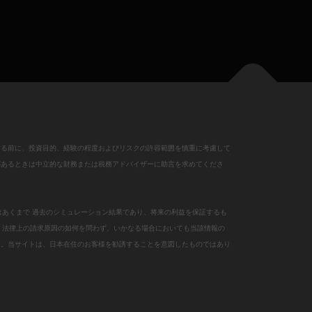
する前に、投資目的、経験の程度およびリスクの許容範囲を慎重に考慮して
があるときは中立的な財務または税務アドバイザーに助言を求めてくださ
はあくまで 過去のシミュレーション結果であり、将来の利益を保証するも
、法律上の請求原因の如何を問わず、いかなる場合においても当該情報の
す。当サイトは、日本在住のお客様を勧誘することを意図したものではあり