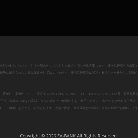
を伴います。レバレッジは一層大きなリスクと損失の可能性を生み出します。外国為替取引を決定
損失に耐えられない資金投資をしてはなりません。外国為替取引に関連するリスクを検討し、疑義
、正確性、安全性について保証するものではありません。また、EAのバックテスト結果、収益結果
、正常に動作するかをお客様ご自身の責任でご確認のうえご利用ください。当社および情報提供元は
し、一切責任を負わないものとします。投資に関する最終決定はお客様ご自身の判断でお願いしま
Copyright © 2026 EA-BANK All Rights Reserved.