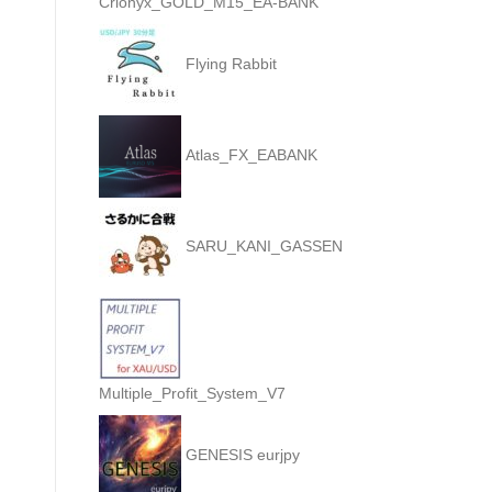
Crionyx_GOLD_M15_EA-BANK
Flying Rabbit
Atlas_FX_EABANK
SARU_KANI_GASSEN
Multiple_Profit_System_V7
GENESIS eurjpy