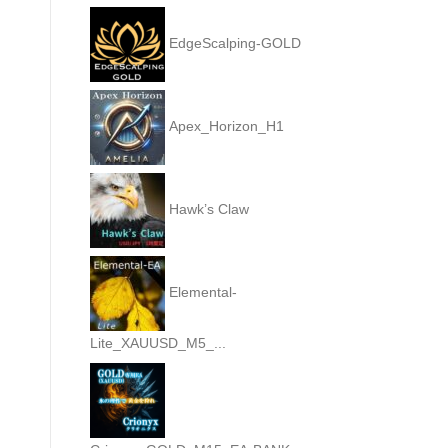
EdgeScalping-GOLD
Apex_Horizon_H1
Hawk’s Claw
Elemental-
Lite_XAUUSD_M5_...