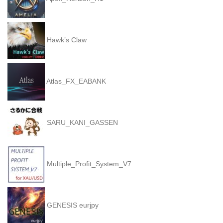
Hawk’s Claw
Atlas_FX_EABANK
SARU_KANI_GASSEN
Multiple_Profit_System_V7
GENESIS eurjpy