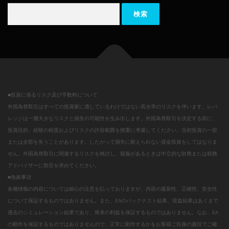
検索:
■投資に係るリスク及び手数料について
外国為替取引はすべての投資家に適しているわけではない高水準のリスクを伴います。レバ
レッジは一層大きなリスクと損失の可能性を生み出します。外国為替取引を決定する前に、
投資目的、経験の程度およびリスクの許容範囲を慎重に考慮してください。当初投資の一部
または全部を失うことがあります。したがって損失に耐えられない資金投資をしてはなりま
せん。外国為替取引に関連するリスクを検討し、疑義があるときは中立的な財務または税務
アドバイザーに助言を求めてください。
■免責事項
各種情報の内容については細心の注意を払っておりますが、内容の最新性、正確性、安全性
について保証するものではありません。また、EAのバックテスト結果、収益結果はあくまで
過去のシミュレーション結果であり、将来の利益を保証するものではありません。なお、EA
の動作を保証するものではありませんので、正常に動作するかをお客様ご自身の責任でご確