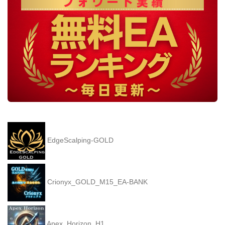
EdgeScalping-GOLD
Crionyx_GOLD_M15_EA-BANK
Apex_Horizon_H1