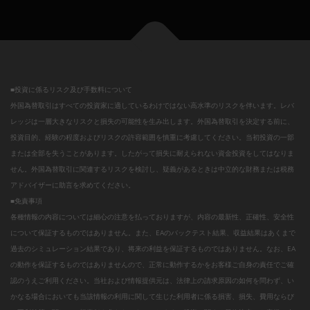
■投資に係るリスク及び手数料について
外国為替取引はすべての投資家に適しているわけではない高水準のリスクを伴います。レバ
レッジは一層大きなリスクと損失の可能性を生み出します。外国為替取引を決定する前に、
投資目的、経験の程度およびリスクの許容範囲を慎重に考慮してください。当初投資の一部
または全部を失うことがあります。したがって損失に耐えられない資金投資をしてはなりま
せん。外国為替取引に関連するリスクを検討し、疑義があるときは中立的な財務または税務
アドバイザーに助言を求めてください。
■免責事項
各種情報の内容については細心の注意を払っておりますが、内容の最新性、正確性、安全性
について保証するものではありません。また、EAのバックテスト結果、収益結果はあくまで
過去のシミュレーション結果であり、将来の利益を保証するものではありません。なお、EA
の動作を保証するものではありませんので、正常に動作するかをお客様ご自身の責任でご確
認のうえご利用ください。当社および情報提供元は、法律上の請求原因の如何を問わず、い
かなる場合においても当該情報の利用に関して生じた利用者に係る損害、損失、費用ならび