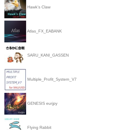
Hawk’s Claw
Atlas_FX_EABANK
SARU_KANI_GASSEN
Multiple_Profit_System_V7
GENESIS eurjpy
Flying Rabbit