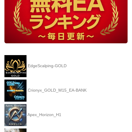
EdgeScalping-GOLD
Crionyx_GOLD_M15_EA-BANK
Apex_Horizon_H1